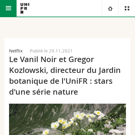
Faculté des sciences et de médecine
Université
Facultés
Etudes
Netflix
Publié le 29.11.2021
Le Vanil Noir et Gregor
Vous êtes
Campus
Théologie
Kozlowski, directeur du Jardin
Recherche
Ressources
Droit
Futurs étudiants
botanique de l'UniFR : stars
d'une série nature
Université
Sciences économiques et sociales et management
Etudiants
Annuaire du personnel
Formation continue
Lettres et sciences humaines
Médias
Plan d'accès
Sciences de l'éducation et de la formation
Chercheurs
Bibliothèques