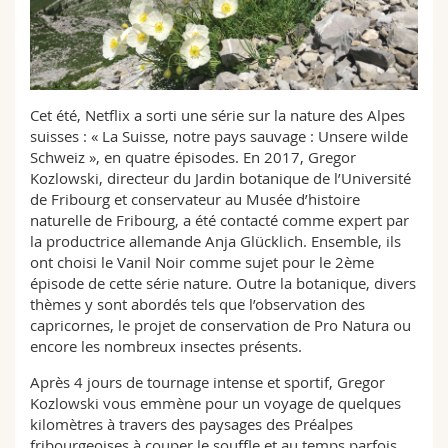
Sciences et médecine
Collaborateurs
Webmail
Interfacultaire
Doctorants
Programme des cours
Cet été, Netflix a sorti une série sur la nature des Alpes
MyUnifr
suisses : « La Suisse, notre pays sauvage : Unsere wilde
Schweiz », en quatre épisodes. En 2017, Gregor
Kozlowski, directeur du Jardin botanique de l’Université
de Fribourg et conservateur au Musée d’histoire
naturelle de Fribourg, a été contacté comme expert par
la productrice allemande Anja Glücklich. Ensemble, ils
ont choisi le Vanil Noir comme sujet pour le 2ème
épisode de cette série nature. Outre la botanique, divers
thèmes y sont abordés tels que l’observation des
capricornes, le projet de conservation de Pro Natura ou
encore les nombreux insectes présents.
Après 4 jours de tournage intense et sportif, Gregor
Kozlowski vous emmène pour un voyage de quelques
kilomètres à travers des paysages des Préalpes
fribourgeoises à couper le souffle et au temps parfois