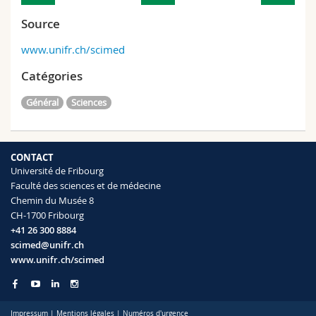
Source
www.unifr.ch/scimed
Catégories
Général
Sciences
CONTACT
Université de Fribourg
Faculté des sciences et de médecine
Chemin du Musée 8
CH-1700 Fribourg
+41 26 300 8884
scimed@unifr.ch
www.unifr.ch/scimed
Impressum
|
Mentions légales
|
Numéros d'urgence