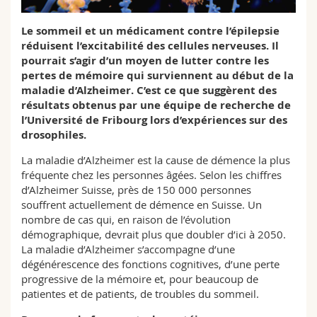
Sciences et médecine
Collaborateurs
Webmail
Le sommeil et un médicament contre l’épilepsie
réduisent l’excitabilité des cellules nerveuses. Il
Interfacultaire
Doctorants
Programme des cours
pourrait s’agir d’un moyen de lutter contre les
pertes de mémoire qui surviennent au début de la
MyUnifr
maladie d’Alzheimer. C’est ce que suggèrent des
résultats obtenus par une équipe de recherche de
l’Université de Fribourg lors d’expériences sur des
drosophiles.
La maladie d’Alzheimer est la cause de démence la plus
fréquente chez les personnes âgées. Selon les chiffres
d’Alzheimer Suisse, près de 150 000 personnes
souffrent actuellement de démence en Suisse. Un
nombre de cas qui, en raison de l’évolution
démographique, devrait plus que doubler d’ici à 2050.
La maladie d’Alzheimer s’accompagne d’une
dégénérescence des fonctions cognitives, d’une perte
progressive de la mémoire et, pour beaucoup de
patientes et de patients, de troubles du sommeil.