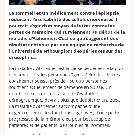
Sciences et médecine
Collaborateurs
Webmail
Le sommeil et un médicament contre l’épilepsie
réduisent l’excitabilité des cellules nerveuses. Il
Interfacultaire
Doctorants
Programme des cours
pourrait s’agir d’un moyen de lutter contre les
pertes de mémoire qui surviennent au début de la
MyUnifr
maladie d’Alzheimer. C’est ce que suggèrent des
résultats obtenus par une équipe de recherche de
l’Université de Fribourg lors d’expériences sur des
drosophiles.
La maladie d’Alzheimer est la cause de démence la plus
fréquente chez les personnes âgées. Selon les chiffres
d’Alzheimer Suisse, près de 150 000 personnes
souffrent actuellement de démence en Suisse. Un
nombre de cas qui, en raison de l’évolution
démographique, devrait plus que doubler d’ici à 2050.
La maladie d’Alzheimer s’accompagne d’une
dégénérescence des fonctions cognitives, d’une perte
progressive de la mémoire et, pour beaucoup de
patientes et de patients, de troubles du sommeil.