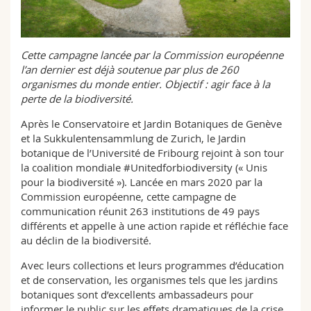
Sciences et médecine
Collaborateurs
Webmail
Interfacultaire
Doctorants
Programme des cours
Cette campagne lancée par la Commission européenne
l’an dernier est déjà soutenue par plus de 260
organismes du monde entier. Objectif : agir face à la
MyUnifr
perte de la biodiversité.
Après le Conservatoire et Jardin Botaniques de Genève
et la Sukkulentensammlung de Zurich, le Jardin
botanique de l’Université de Fribourg rejoint à son tour
la coalition mondiale #Unitedforbiodiversity (« Unis
pour la biodiversité »). Lancée en mars 2020 par la
Commission européenne, cette campagne de
communication réunit 263 institutions de 49 pays
différents et appelle à une action rapide et réfléchie face
au déclin de la biodiversité.
Avec leurs collections et leurs programmes d’éducation
et de conservation, les organismes tels que les jardins
botaniques sont d’excellents ambassadeurs pour
informer le public sur les effets dramatiques de la crise