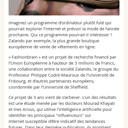
Sciences et médecine
Collaborateurs
Webmail
Interfacultaire
Doctorants
Programme des cours
Imaginez un programme d’ordinateur plutôt futé qui
pourrait explorer l’internet et prévoir la mode de l’année
prochaine. Qui ce programme pourrait-il intéresser ?
MyUnifr
Zalando par exemple, la plus grande boutique
européenne de vente de vêtements en ligne.
« Fashionbrain » est un projet de recherche financé par
l’Union Européenne à hauteur de 3 millions de Francs,
une collaboration entre la société Zalando, le groupe du
Professeur Philippe Cudré-Mauroux de l’Université de
Fribourg, et d’autres partenaires européens,
coordonnée par l’Université de Sheffield.
Ce projet de 3 ans vient de s'achever. L'un des résultats
est une étude menée par les docteurs Mourad Khayati
et Ines Arous, qui utilise l'intelligence artificielle pour
identifier les principaux "influenceurs" sur
Internet susceptible d'être indicatif des tendances
futures. Dans leur dernière publication, ils montrent