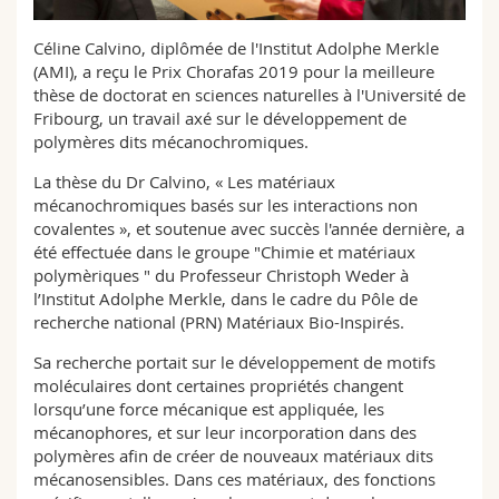
Sciences et médecine
Collaborateurs
Webmail
Céline Calvino, diplômée de l'Institut Adolphe Merkle
(AMI), a reçu le Prix Chorafas 2019 pour la meilleure
Interfacultaire
Doctorants
Programme des cours
thèse de doctorat en sciences naturelles à l'Université de
Fribourg, un travail axé sur le développement de
MyUnifr
polymères dits mécanochromiques.
La thèse du Dr Calvino, « Les matériaux
mécanochromiques basés sur les interactions non
covalentes », et soutenue avec succès l'année dernière, a
été effectuée dans le groupe "Chimie et matériaux
polymèriques " du Professeur Christoph Weder à
l’Institut Adolphe Merkle, dans le cadre du Pôle de
recherche national (PRN) Matériaux Bio-Inspirés.
Sa recherche portait sur le développement de motifs
moléculaires dont certaines propriétés changent
lorsqu’une force mécanique est appliquée, les
mécanophores, et sur leur incorporation dans des
polymères afin de créer de nouveaux matériaux dits
mécanosensibles. Dans ces matériaux, des fonctions