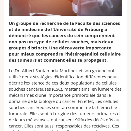
Sciences et médecine
Collaborateurs
Webmail
Interfacultaire
Doctorants
Programme des cours
Un groupe de recherche de la Faculté des sciences
et de médecine de l’Université de Fribourg a
démontré que les cancers du sein comprennent
MyUnifr
non pas un type de cellules souches, mais deux
groupes distincts. Une découverte importante
pour mieux comprendre l'hétérogénéité cellulaire
des tumeurs et comment elles se propagent.
Le Dr. Albert Santamaria-Martínez et son groupe ont
utilisé deux stratégies d'identification différentes pour
décrire l'existence de ces deux populations de cellules
souches cancéreuses (CSC), mettant ainsi en lumière des
mécanismes d'une importance primordiale dans le
domaine de la biologie du cancer. En effet, Les cellules
souches cancéreuses sont au sommet de la hiérarchie
tumorale. Elles sont à l'origine des tumeurs primaires et
de leurs métastases, qui causent 90% des décès dûs au
cancer. Elles sont aussi responsables des récidives. Ces