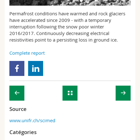
Sciences et médecine
Collaborateurs
Webmail
Permafrost conditions have warmed and rock glaciers
have accelerated since 2009 - with a temporary
Interfacultaire
Doctorants
Programme des cours
interruption following the snow poor winter
2016/2017. Continuously decreasing electrical
MyUnifr
resistivities point to a persisting loss in ground ice.
Complete report
Source
www.unifr.ch/scimed
Catégories