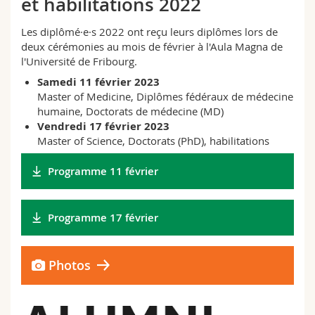
et habilitations 2022
Sciences et médecine
Collaborateurs
Webmail
Les diplômé·e·s 2022 ont reçu leurs diplômes lors de
deux cérémonies au mois de février à l'Aula Magna de
Interfacultaire
Doctorants
Programme des cours
l'Université de Fribourg.
Samedi 11 février 2023
MyUnifr
Master of Medicine, Diplômes fédéraux de médecine
humaine, Doctorats de médecine (MD)
Vendredi 17 février 2023
Master of Science, Doctorats (PhD), habilitations
Programme 11 février
Programme 17 février
Photos