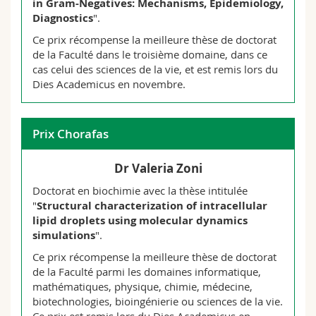
in Gram-Negatives: Mechanisms, Epidemiology,
exercise regime on experimental pain response
Überdachung?
Dr Bastien Mennecart
Diagnostics
and sensitization, and their EEG GABAergic
".
Habilitation in Paleontology
correlates: a case-control study
Ce prix récompense la meilleure thèse de doctorat
Julie Poisson
Habilitation thesis: The Origin and Diversification
de la Faculté dans le troisième domaine, dans ce
of Ruminants: biogeography, phylogeny and
Jonathan Pfaehler
Fonctions exécutives chez les cérébrolésés - Une
cas celui des sciences de la vie, et est remis lors du
morphometrics
étude de corrélation anatomo-clinique
Dies Academicus en novembre.
Wissenstest im Basketball zur
Trial lecture: Le retour à la vie aquatique
Bewegungshandlungskompetenz bei
Berenike Johanna Quecke
Schülerinnen und Schüler auf Sekundarstufe 1 in
der Schweiz
Caesarean Section and Offspring Obesity in
Prix Chorafas
Young Adulthood: Update of a Systematic Review
Giacomo Righetti
with Meta-Analysis
Dr Valeria Zoni
Physical and physiological profile of Swiss street
Raffael Schärer
Doctorat en biochimie avec la thèse intitulée
skateboarders
"
Structural characterization of intracellular
Quantification of Catheter and Electrode
lipid droplets using molecular dynamics
Carmen Rütimann
Displacement During Sensory Assessment in the
simulations
".
Lower Urinary Tract Using Fluoroscopy
Entwicklung einer Erhebungsmethode zur
Ce prix récompense la meilleure thèse de doctorat
Messung der Angebotsqualität im J+S-
Anna Schibli
de la Faculté parmi les domaines informatique,
Kindersport
mathématiques, physique, chimie, médecine,
The Effects of Psychedelics on Fear Extinction
biotechnologies, bioingénierie ou sciences de la vie.
Jeanine Rütschi
Recall -&nbsp;Research from Animal Studies in a