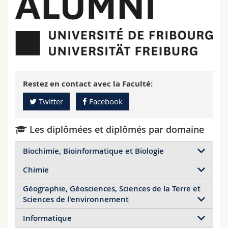
Restez en contact avec la Faculté:
Twitter
Facebook
Les diplômées et diplômés par domaine
Biochimie, Bioinformatique et Biologie
Chimie
Les diplômées et diplômés de Master en
bioinformatique
Géographie, Géosciences, Sciences de la Terre et
Les diplômées et diplômés de Master en
Sciences de l'environnement
chimie
Tugba Agaoglu
Informatique
Les diplômées et diplômés de Master en
Gene Regulatory Network Inference from Single-
Alexandre Bianchi