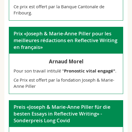
Lucas Bürgi
Ce prix est offert par la Banque Cantonale de
Samira Thalia Hermann
Laura Angèle Eracle
Fribourg.
Maxime Combernous
Bastien Germanier
Esther Altmann
Romain Beney
Thomas Jonin
Nathan Guigoz
Giorgio Camozzi
Alessandro Samphon Failla
Matteo Mangiagalli
Philippe Knecht
Prix «Joseph & Marie-Anne Piller pour les
Maxime Gobet
Priscilla Amrein
Alizée Boillat
meilleures rédactions en Reflective Writing
Ananda Kurth
Marie Floriane Joliat
Vincent Carrel
en français»
Sophie Grigolo
Gaël Emile Spicher
Noah Kolly
Maxime Héritier
Alessia Astorino
Jérémy Corpataux
Arnaud Morel
Justine Leonardi
Vincent Masserey
Antoine Demont
Anna Kaufmann
Pour son travail intitulé "
Pronostic vital engagé"
.
Mélissa Tercier
Anna Rose Pravato
Martin Kurmann
Lucas Bafumi
Ce Prix est offert par la fondation Joseph & Marie-
Adrien Courlet
Tim Meili
Marc O'Callaghan
Nina Eldridge
Anne Piller
Yolande Klootsema
Martino Van Autryve
Benoît Lucien Mariéthoz
Timoti Baggio
Julien Cuttat
Nora Kopse
Alessia Nese
Marlène Raetzo
Preis «Joseph & Marie-Anne Piller für die
Aimen Fahmi
besten Essays in Reflective Writing» -
Sonderpreis Long Covid
Loïc Marmier
Melissa Bastos Silva
Danaëlle Lisa Lachat
Baptiste De Marchi
Alice Perrotta
Maxime Schüpbach
Dana Rim Ghousson