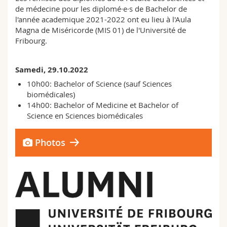
Sciences et médecine
Collaborateurs
Webmail
de médecine pour les diplomé·e·s de Bachelor de
l'année academique 2021-2022 ont eu lieu à l'Aula
Magna de Miséricorde (MIS 01) de l'Université de
Interfacultaire
Doctorants
Programme des cours
Fribourg.
MyUnifr
Samedi, 29.10.2022
10h00: Bachelor of Science (sauf Sciences
biomédicales)
14h00: Bachelor of Medicine et Bachelor of
Science en Sciences biomédicales
Photos