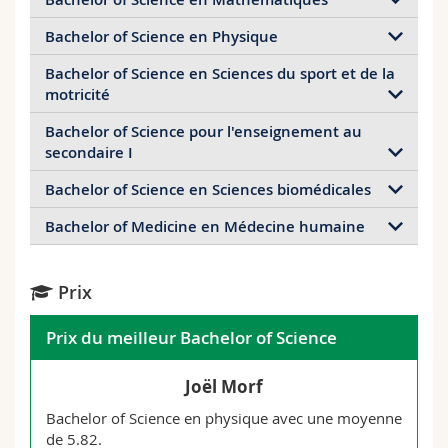
Marguerite Cécile Marie Barotte
Camilla Bettosini
Mustapha Al-Dabboussi
Bachelor of Science en Physique
Thomas Robyr
Daela Milinkovic
Lucas Boschung
Heeara Agrawal
Bachelor of Science en Sciences du sport et de la
Alison Eugénie Bender
Noalie Biedermann
Sébastien Anthamatten
Mahault Berset
motricité
Emilie Rossier
Jacopo Giacobbe Ödün
Giovanni Calligher
Atdhe Ahmeti
Bachelor of Science pour l'enseignement au
Romane Albisetti
secondaire I
Noemi Bionda
Maya Boschung
David Baschung
Manuel Helfer
Bachelor of Science en Sciences biomédicales
Vincent Paillard
Antoine Carron
Vanessa Audergon
Gaëtan Ançay
Lola Albrecht
Bachelor of Medicine en Médecine humaine
Azzurra Colautti
Edouard Brülhart
Daniel Borcard
Sylvain Lambert
Mélanie Bangerter
Jérémie Léonard Chappuis
Justine Castella
David Antonin
Valentine Acheriteguy
Prix
Bastien Avanthay
Lisa Furter
Micaela Dassié
Nicolas Bovet
Géraldine Borer
Joël Morf
Prix du meilleur Bachelor of Science
Siria Depedrini
Anaclet Déguénon
Alessandro Cosentino
Nicolas Aebischer
Priscilla Bärtschi
Sara Maria Buonomo
Tanja Goodwin
Nina Genné
Christophe Broillet
Domenico Nero
Joël Morf
Marc Charles Grandjean
Romain Eltschinger
Bachelor of Science en physique avec une moyenne
Julie Diane Cottet
Rahel Aeschbacher
Léa Chèvre
Quentin Baud
de 5.82.
Afrim Havolli
Maria Gruber