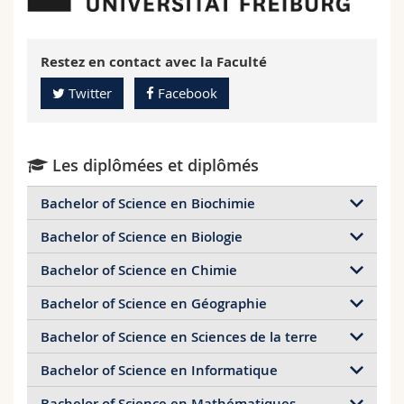
Restez en contact avec la Faculté
Twitter
Facebook
Les diplômées et diplômés
Bachelor of Science en Biochimie
Bachelor of Science en Biologie
Emna Abdennadher
Bachelor of Science en Chimie
Christopher Aeschbacher
Bachelor of Science en Géographie
Noéline Héritier
Baptiste Chapuis
Bachelor of Science en Sciences de la terre
Sara Ambrosioni
Emanuel Berchtold
Bachelor of Science en Informatique
Lara Montoro
Luca Condrau
Daniela Bornet
Bachelor of Science en Mathématiques