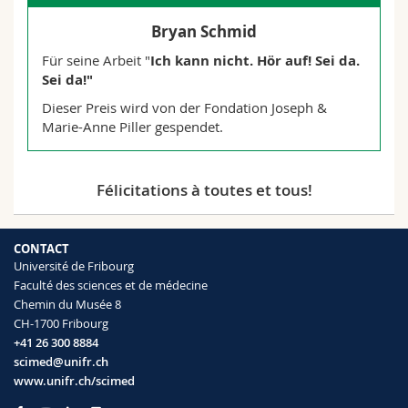
Isa Uccelli
Théo Cerf
Gerardo Keller
Bryan Schmid
Mevlüt Hüsame Tatli
Für seine Arbeit "
Ich kann nicht. Hör auf! Sei da.
Alexia Vonlanthen
Sei da!
"
Jonas Mattia Chiappini
Cyril Martin
Benno Thalmann
Dieser Preis wird von der Fondation Joseph &
Marie-Anne Piller gespendet.
Kim Svenja Wyss
Davide Colatruglio
Christophe Michel
Pablo Wey
Félicitations à toutes et tous!
Fanny Crettol
Elio Morier Villanueva
Loris Witschard
CONTACT
Université de Fribourg
Miguel Angelo De Jesus Sousa
Faculté des sciences et de médecine
Sylvain Müller
Chemin du Musée 8
CH-1700 Fribourg
+41 26 300 8884
Sander De Schepper
Fabien Nahum
scimed@unifr.ch
www.unifr.ch/scimed