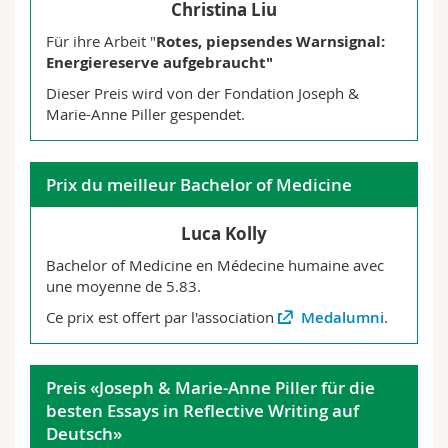
Christina Liu
Ambre Mbemba-Nsungi
Audrey Overney
Yanik Berli
Für ihre Arbeit "
Rotes, piepsendes Warnsignal:
Théo Fleury
Sonia Rey
Grégoire Seingre
Alex Guardini
Energiereserve aufgebraucht
"
Hannah Portmann
Dieser Preis wird von der Fondation Joseph &
Marie Perroud
Pierre Bétrisey
Marie-Anne Piller gespendet.
Florian Frésard
Mirjam Louise Roder
Eva-Maria Späti
Krishna Le Moing
Joseph Richard
Lauralee Ruch
Delia Brändle
Prix du meilleur Bachelor of Medicine
Léa Grandgirard
Cécile Spichtig
Anna Camille Stalder
Peguy Calusha Njoyim Tchoubith
Shahanaa Sathasivam
Luca Kolly
Marc Spicher
Deborah Bravo
Mathieu Gschwandtner
Bachelor of Medicine en Médecine humaine avec
Xavier Vuattoux
Lucas Vonlanthen
Martin Poplawski
Sina Livia Schmid
une moyenne de 5.83.
Ce prix est offert par l'association
Medalumni
.
Paul Stempfel
Raphael Brönnimann
Nils Hurni
Raphaël Tornare
Stephanie Zürcher
Lisa Maria Wahlen
Christelle Rossier
Preis «Joseph & Marie-Anne Piller für die
Marion Yerly
Dario Busato
Yasmine Tschuy
Andrea Karle
besten Essays in Reflective Writing auf
Bastian Stadelmann
Deutsch»