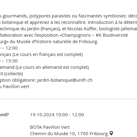
s gourmands, polypores parasites ou fascinantes symbioses: déc
n botanique et apprenez à les reconnaître. Introduction à la déterm
technique du Jardin (français), et Nicolas Küffer, biologiste (allema
llaboration avec l’exposition «Champignons – #6 Biodiversité
urg» du Musée d’histoire naturelle de Fribourg.
 – 12:00
ançais (Le cours en français est complet)
 – 15:30
lemand (Le cours en allemand est complet)
t (collecte)
iption obligatoire: jardin-botanique@unifr.ch
u Pavillon vert
nd?
19.10.2024 10:00 - 12:00
?
BOTA Pavillon Vert
Chemin du Musée 10, 1700 Fribourg