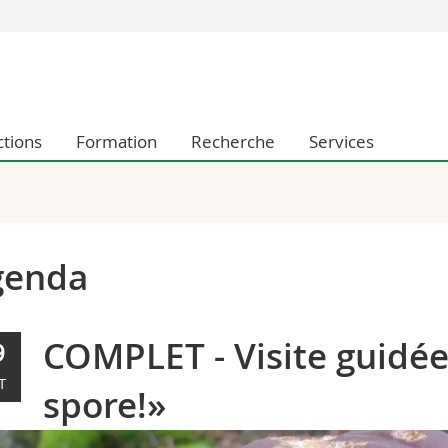
Vous êtes
Futurs étudia
Etudiants
ctions
Formation
Recherche
Services
conomiques et sociales et management
Médias
 sciences humaines
Chercheurs
 l'éducation et de la formation
Collaborateu
t médecine
Doctorants
aire
genda
COMPLET - Visite guidée 
9
T
spore!»