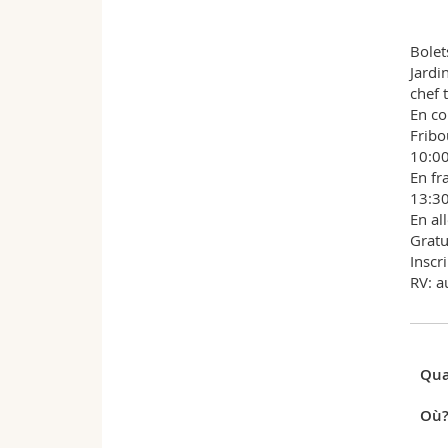
Bolet
Jardi
chef 
En co
Fribo
10:00
En fr
13:30
En al
Gratui
Inscr
RV: a
Qua
Où