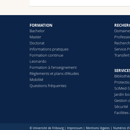
FORMATION
RECHER
Bachelor
Domaines
Master
Professe
Doctorat
Recherch
Informations pratiques
Service 
Formation continue
Transfer
Leonardo
Formation à l'enseignement
SERVICE
Règlements et plans d'études
Biblioth
Mobilité
Protecti
Questions fréquentes
SciMed-
Jardin b
Gestion 
Sécurité
Facilitie
© Université de Fribourg |
Impressum
|
Mentions légales
|
Numéros d'