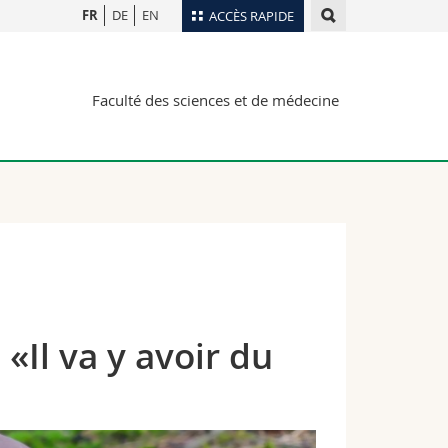
FR
DE
EN
ACCÈS RAPIDE
Annuaire du personnel
Faculté des sciences et de médecine
Plan d'accès
nts
Bibliothèques
Webmail
rs
Programme des cours
MyUnifr
«Il va y avoir du