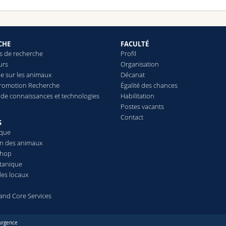
CHE
FACULTÉ
 de recherche
Profil
urs
Organisation
e sur les animaux
Décanat
Promotion Recherche
Égalité des chances
t de connaissances et technologies
Habilitation
Postes vacants
Contact
S
èque
on des animaux
Shop
otanique
des locaux
s and Core Services
urgence