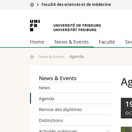
Faculté des sciences et de médecine
Université
Facultés
Université
Etudes
Théologie
de
Campus
Droit
Home
News & Events
Faculté
Se
Recherche
Sciences é
Fribourg
Université
Lettres et
Formation continue
Sciences de
News & Events
Agenda
Sciences e
Interfacult
News & Events
A
News
Agenda
1
Remise des diplômes
OC
Distinctions
Activités publiques