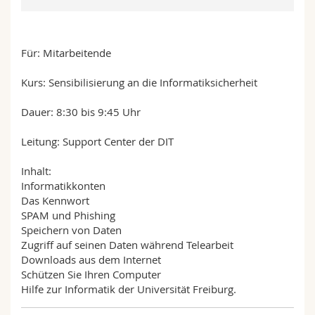
Sciences et médecine
Collaborateurs
Webmail
Interfacultaire
Doctorants
Programme des cours
Für: Mitarbeitende
Kurs: Sensibilisierung an die Informatiksicherheit
MyUnifr
Dauer: 8:30 bis 9:45 Uhr
Leitung: Support Center der DIT
Inhalt:
Informatikkonten
Das Kennwort
SPAM und Phishing
Speichern von Daten
Zugriff auf seinen Daten während Telearbeit
Downloads aus dem Internet
Schützen Sie Ihren Computer
Hilfe zur Informatik der Universität Freiburg.