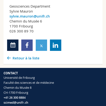
Geosciences Department
Sylvie Mauron
sylvie.mauron@unifr.ch
Chemin du Musée 6
1700 Fribourg
026 300 89 70
Retour à la liste
CONTACT
Université de Fribourg
Faculté des sciences et de médecine
Chemin du Musée 8
CH-1700 Fribourg
+41 26 300 8884
scimed@unifr.ch