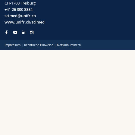
CH-1700 Freiburg
Math.-Nat. und Med. Fak.
Mitarbeitende
Webmail
+41 26 300 8884
scimed@unifr.ch
Interfakultär
Doktorierende
Vorlesungsverzeichnis
www.unifr.ch/scimed
MyUnifr
Impressum
|
Rechtliche Hinweise
|
Notfallnummern