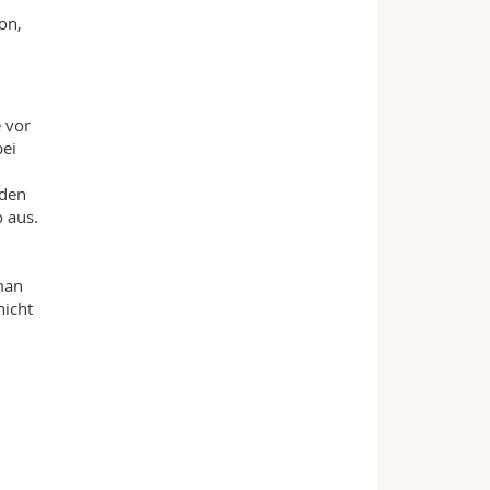
on,
 vor
bei
iden
o aus.
man
nicht