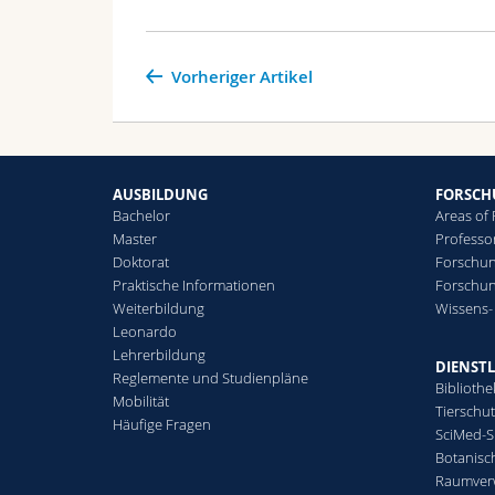
Vorheriger Artikel
AUSBILDUNG
FORSC
Bachelor
Areas of
Master
Professo
Doktorat
Forschun
Praktische Informationen
Forschu
Weiterbildung
Wissens-
Leonardo
Lehrerbildung
DIENST
Reglemente und Studienpläne
Bibliothe
Mobilität
Tierschu
Häufige Fragen
SciMed-
Botanisc
Raumver