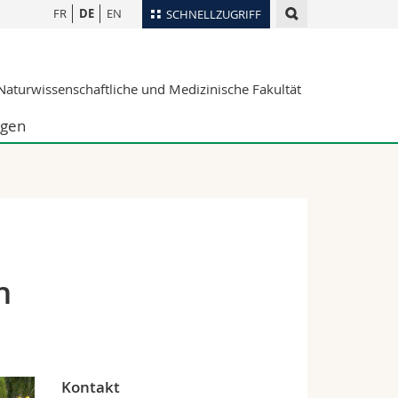
FR
DE
EN
SCHNELLZUGRIFF
für
Personenverzeichnis
aturwissenschaftliche und Medizinische Fakultät
Ortsplan
te
Bibliotheken
ngen
Webmail
Vorlesungsverzeichnis
MyUnifr
n
Kontakt