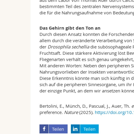
aus dem Labor von Thomas Auer durch Calcium
bestimmten Teil des zentralen Nervensystems
die für die Nahrungsaufnahme von Bedeutung 
Das Gehirn gibt den Ton an
Durch diesen Ansatz konnten die Forschende
allem durch die veränderte Verarbeitung von
der
Drosophila sechellia
die subösophageale Re
Fruchtsaft. Diese stärkere Aktivierung löst
Fliegenarten verhält es sich genau umgekehrt, 
Mit anderen Worten: Neben den peripheren Si
Nahrungsvorlieben der Insekten verantwortlic
Diese Erkenntnis könnte man sich künftig in
sich auf die peripheren Sinnesorgane, um ihr
der einzige Punkt, an dem wir ansetzen könne
Bertolini, E., Münch, D., Pascual, J., Auer, Th.
e
preference.
Nature
(2025).
https://doi.org/1
Teilen
Teilen