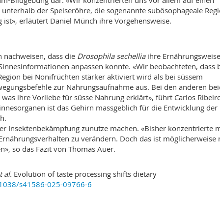
-Bildgebung dar. «Wir konzentrierten uns vor allem auf einen
 unterhalb der Speiseröhre, die sogenannte subösophageale Regi
ist», erläutert Daniel Münch ihre Vorgehensweise.
n nachweisen, dass die
Drosophila sechellia
ihre Ernährungsweise
 Sinnesinformationen anpassen konnte. «Wir beobachteten, dass 
gion bei Nonifrüchten stärker aktiviert wird als bei süssem
 Bewegungsbefehle zur Nahrungsaufnahme aus. Bei den anderen be
was ihre Vorliebe für süsse Nahrung erklärt», führt Carlos Ribeir
nnesorganen ist das Gehirn massgeblich für die Entwicklung der
h.
 der Insektenbekämpfung zunutze machen. «Bisher konzentrierte 
 Ernährungsverhalten zu verändern. Doch das ist möglicherweise 
n», so das Fazit von Thomas Auer.
t al.
Evolution of taste processing shifts dietary
0.1038/s41586-025-09766-6