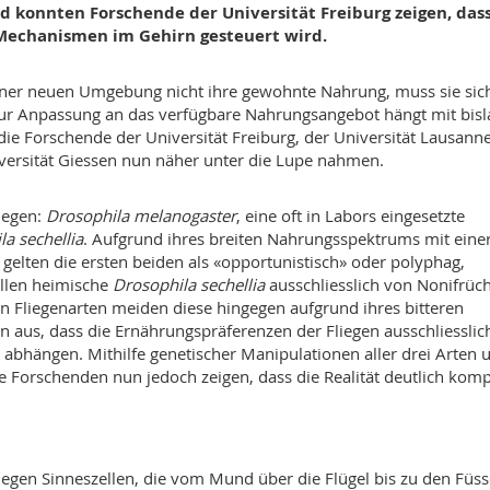
d konnten Forschende der Universität Freiburg zeigen, das
echanismen im Gehirn gesteuert wird.
n einer neuen Umgebung nicht ihre gewohnte Nahrung, muss sie sic
zur Anpassung an das verfügbare Nahrungsangebot hängt mit bis
 Forschende der Universität Freiburg, der Universität Lausanne
ersität Giessen nun näher unter die Lupe nahmen.
iegen:
Drosophila melanogaster
, eine oft in Labors eingesetzte
a sechellia
. Aufgrund ihres breiten Nahrungsspektrums mit eine
gelten die ersten beiden als «opportunistisch» oder polyphag,
ellen heimische
Drosophila sechellia
ausschliesslich von Nonifrüc
en Fliegenarten meiden diese hingegen aufgrund ihres bitteren
 aus, dass die Ernährungspräferenzen der Fliegen ausschliesslic
e abhängen. Mithilfe genetischer Manipulationen aller drei Arten 
 Forschenden nun jedoch zeigen, dass die Realität deutlich komp
egen Sinneszellen, die vom Mund über die Flügel bis zu den Füs