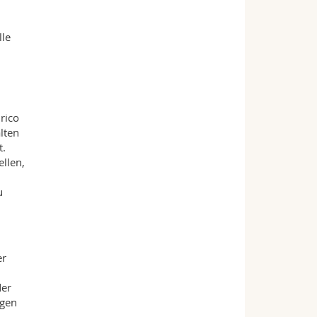
lle
rico
lten
t.
llen,
u
er
der
egen