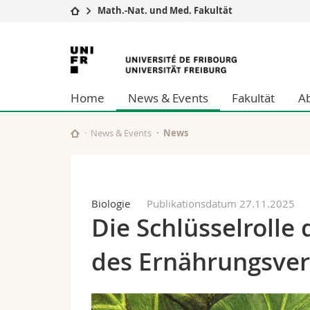
Math.-Nat. und Med. Fakultät
Universität
Fakultäten
Universität
Studium
Theologische Fa
Freiburg
Campus
Rechtswissensch
Home
News & Events
Fakultät
A
Forschung
Wirtschafts- un
Universität
Philosophische 
Weiterbildung
Fak. für Erzieh
News & Events
News
Math.-Nat. und
Interfakultär
Biologie
Publikationsdatum 27.11.2025
Die Schlüsselrolle 
des Ernährungsver