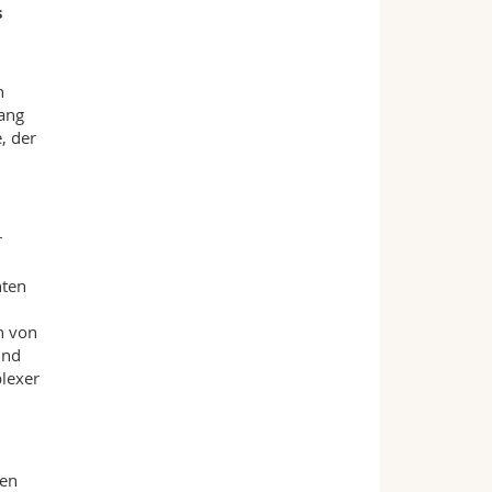
s
h
lang
, der
r
hten
h von
und
lexer
sen