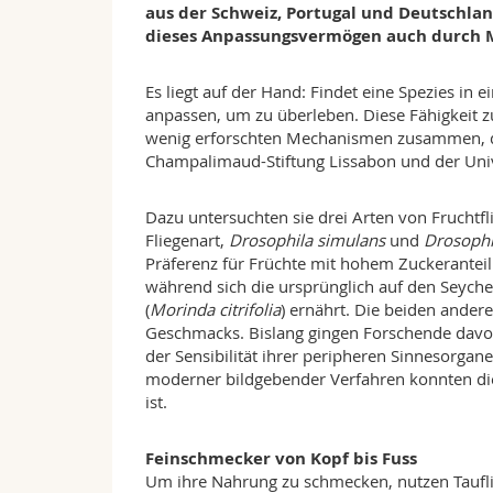
aus der Schweiz, Portugal und Deutschlan
dieses Anpassungsvermögen auch durch M
Es liegt auf der Hand: Findet eine Spezies i
anpassen, um zu überleben. Diese Fähigkeit 
wenig erforschten Mechanismen zusammen, die
Champalimaud-Stiftung Lissabon und der Univ
Dazu untersuchten sie drei Arten von Fruchtfl
Fliegenart,
Drosophila simulans
und
Drosophil
Präferenz für Früchte mit hohem Zuckeranteil 
während sich die ursprünglich auf den Seych
(
Morinda citrifolia
) ernährt. Die beiden ander
Geschmacks. Bislang gingen Forschende davon
der Sensibilität ihrer peripheren Sinnesorgan
moderner bildgebender Verfahren konnten die
ist.
Feinschmecker von Kopf bis Fuss
Um ihre Nahrung zu schmecken, nutzen Taufli