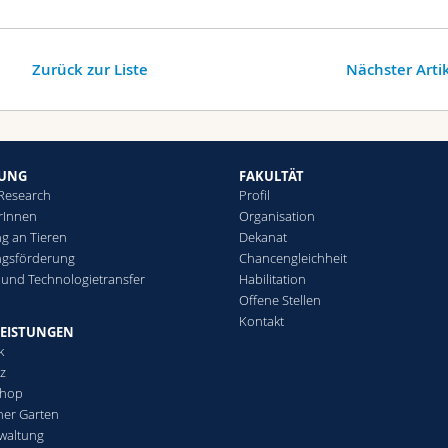
Zurück zur Liste
Nächster Arti
HUNG
FAKULTÄT
 Research
Profil
rInnen
Organisation
g an Tieren
Dekanat
ngsförderung
Chancengleichheit
 und Technologietransfer
Habilitation
Offene Stellen
Kontakt
LEISTUNGEN
k
tz
Shop
her Garten
waltung