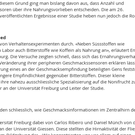
s diesem Grund ging man bislang davon aus, dass Anzahl und
nsoren über ihre Nahrungsvorlieben entscheiden. Die am 26.
veröffentlichten Ergebnisse einer Studie heben nun jedoch die Ro
ied
 von Verhaltensexperimenten durch. «Neben Süssstoffen wie
 Labor auch Bitterstoffe wie Koffein als Nahrung an», erläutert En
iburg. Die Versuche zeigten schnell, dass sich das Ernährungsverha
 Veränderung ihrer peripheren Geschmackssensoren erklären läss
rung eines an der Geschmacksempfindung beteiligten Gens festste
ringere Empfindlichkeit gegenüber Bitterstoffen. Dieser kleine
 ihre nahezu ausschliessliche Spezialisierung auf die Nonifrucht z
 an der Universität Freiburg und Leiter der Studie.
en schliesslich, wie Geschmacksinformationen im Zentralhirn d
rsität Freiburg dabei von Carlos Ribeiro und Daniel Münch von 
 der Universität Giessen. Diese stellten die Hirnaktivität der Fli