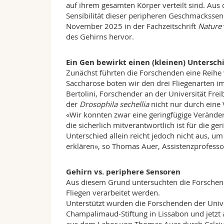
auf ihrem gesamten Körper verteilt sind. Au
Sensibilität dieser peripheren Geschmacksse
November 2025 in der Fachzeitschrift
Nature
des Gehirns hervor.
Ein Gen bewirkt einen (kleinen) Untersch
Zunächst führten die Forschenden eine Reihe
Saccharose boten wir den drei Fliegenarten im
Bertolini, Forschender an der Universität Fre
der
Drosophila sechellia
nicht nur durch eine
«Wir konnten zwar eine geringfügige Verände
die sicherlich mitverantwortlich ist für die ge
Unterschied allein reicht jedoch nicht aus, um
erklären», so Thomas Auer, Assistenzprofessor
Gehirn vs. periphere Sensoren
Aus diesem Grund untersuchten die Forschend
Fliegen verarbeitet werden.
Unterstützt wurden die Forschenden der Unive
Champalimaud-Stiftung in Lissabon und jetzt an