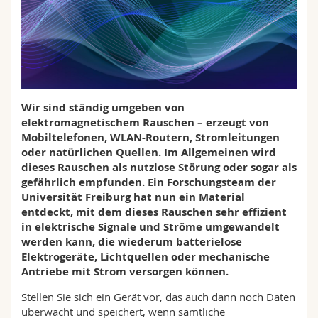
Math.-Nat. und Med. Fak.
Mitarbeitende
Webmail
Interfakultär
Doktorierende
Vorlesungsverzeichnis
MyUnifr
Wir sind ständig umgeben von
elektromagnetischem Rauschen – erzeugt von
Mobiltelefonen, WLAN-Routern, Stromleitungen
oder natürlichen Quellen. Im Allgemeinen wird
dieses Rauschen als nutzlose Störung oder sogar als
gefährlich empfunden. Ein Forschungsteam der
Universität Freiburg hat nun ein Material
entdeckt, mit dem dieses Rauschen sehr effizient
in elektrische Signale und Ströme umgewandelt
werden kann, die wiederum batterielose
Elektrogeräte, Lichtquellen oder mechanische
Antriebe mit Strom versorgen können.
Stellen Sie sich ein Gerät vor, das auch dann noch Daten
überwacht und speichert, wenn sämtliche