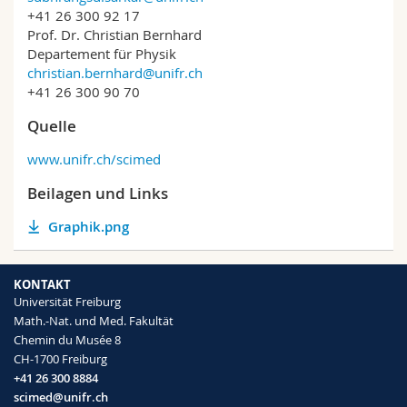
+41 26 300 92 17
Prof. Dr. Christian Bernhard
Departement für Physik
christian.bernhard@unifr.ch
+41 26 300 90 70
Quelle
www.unifr.ch/scimed
Beilagen und Links
Graphik.png
KONTAKT
Universität Freiburg
Math.-Nat. und Med. Fakultät
Chemin du Musée 8
CH-1700 Freiburg
+41 26 300 8884
scimed@unifr.ch