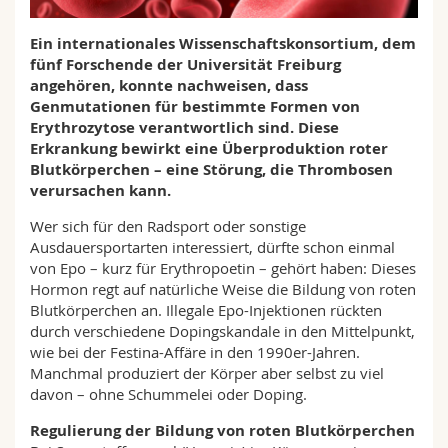
Math.-Nat. und Med. Fak.
Mitarbeitende
Webmail
Ein internationales Wissenschaftskonsortium, dem
fünf Forschende der Universität Freiburg
Interfakultär
Doktorierende
Vorlesungsverzeichnis
angehören, konnte nachweisen, dass
Genmutationen für bestimmte Formen von
MyUnifr
Erythrozytose verantwortlich sind. Diese
Erkrankung bewirkt eine Überproduktion roter
Blutkörperchen – eine Störung, die Thrombosen
verursachen kann.
Wer sich für den Radsport oder sonstige
Ausdauersportarten interessiert, dürfte schon einmal
von Epo – kurz für Erythropoetin – gehört haben: Dieses
Hormon regt auf natürliche Weise die Bildung von roten
Blutkörperchen an. Illegale Epo-Injektionen rückten
durch verschiedene Dopingskandale in den Mittelpunkt,
wie bei der Festina-Affäre in den 1990er-Jahren.
Manchmal produziert der Körper aber selbst zu viel
davon – ohne Schummelei oder Doping.
Regulierung der Bildung von roten Blutkörperchen