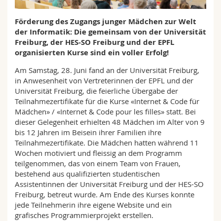
Math.-Nat. und Med. Fak.
Mitarbeitende
Webmail
Förderung des Zugangs junger Mädchen zur Welt
der Informatik: Die gemeinsam von der Universität
Interfakultär
Doktorierende
Vorlesungsverzeichnis
Freiburg, der HES-SO Freiburg und der EPFL
organisierten Kurse sind ein voller Erfolg!
MyUnifr
Am Samstag, 28. Juni fand an der Universität Freiburg,
in Anwesenheit von Vertreterinnen der EPFL und der
Universität Freiburg, die feierliche Übergabe der
Teilnahmezertifikate für die Kurse «Internet & Code für
Mädchen» / «Internet & Code pour les filles» statt. Bei
dieser Gelegenheit erhielten 48 Mädchen im Alter von 9
bis 12 Jahren im Beisein ihrer Familien ihre
Teilnahmezertifikate. Die Mädchen hatten während 11
Wochen motiviert und fleissig an dem Programm
teilgenommen, das von einem Team von Frauen,
bestehend aus qualifizierten studentischen
Assistentinnen der Universität Freiburg und der HES-SO
Freiburg, betreut wurde. Am Ende des Kurses konnte
jede Teilnehmerin ihre eigene Website und ein
grafisches Programmierprojekt erstellen.