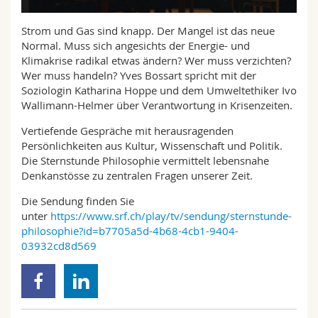
Math.-Nat. und Med. Fak.
Mitarbeitende
Webmail
Strom und Gas sind knapp. Der Mangel ist das neue
Normal. Muss sich angesichts der Energie- und
Interfakultär
Doktorierende
Vorlesungsverzeichnis
Klimakrise radikal etwas ändern? Wer muss verzichten?
Wer muss handeln? Yves Bossart spricht mit der
MyUnifr
Soziologin Katharina Hoppe und dem Umweltethiker Ivo
Wallimann-Helmer über Verantwortung in Krisenzeiten.
Vertiefende Gespräche mit herausragenden
Persönlichkeiten aus Kultur, Wissenschaft und Politik.
Die Sternstunde Philosophie vermittelt lebensnahe
Denkanstösse zu zentralen Fragen unserer Zeit.
Die Sendung finden Sie
unter
https://www.srf.ch/play/tv/sendung/sternstunde-
philosophie?id=b7705a5d-4b68-4cb1-9404-
03932cd8d569