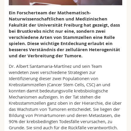
Math.-Nat. und Med. Fak.
Mitarbeitende
Webmail
Ein Forscherteam der Mathematisch-
Naturwissenschaftlichen und Medizinischen
Interfakultär
Doktorierende
Vorlesungsverzeichnis
Fakultät der Universität Freiburg hat gezeigt, dass
bei Brustkrebs nicht nur eine, sondern zwei
MyUnifr
verschiedene Arten von Stammzellen eine Rolle
spielen. Diese wichtige Entdeckung erlaubt ein
besseres Verständnis der zellulären Heterogenität
und der Verbreitung der Tumore.
Dr. Albert Santamaria-Martínez und sein Team
wendeten zwei verschiedene Strategien zur
Identifizierung dieser zwei Populationen von
Krebsstammzellen (Cancer Stem Cells, CSC) an und
konnten damit bedeutungsvolle krebsbiologische
Mechanismen aufzeigen. In der Tat stehen die
Krebsstammzellen ganz oben in der Hierarchie, die über
das Wachstum von Tumoren entscheidet. Sie liegen der
Bildung von Primärtumoren und deren Metastasen, die
90% der krebsbedingten Todesfälle verursachen, zu
Grunde. Sie sind auch für die Rückfälle verantwortlich.