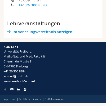
PER 09, 1.101
Math.-Nat. und Med. Fak.
Mitarbeitende
Webmail
+41 26 300 8593
Interfakultär
Doktorierende
Vorlesungsverzeichnis
Lehrveranstaltungen
MyUnifr
Im Vorlesungsverzeichnis anzeigen
KONTAKT
Universität Freiburg
Math.-Nat. und Med. Fakultät
Chemin du Musée 8
CH-1700 Freiburg
+41 26 300 8884
scimed@unifr.ch
www.unifr.ch/scimed
Impressum
|
Rechtliche Hinweise
|
Notfallnummern