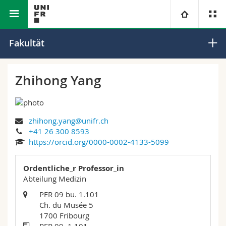
Math.-Nat. und Med. Fakultät
Universität
Fakultät
Fakultäten
Studium
Zhihong Yang
Informationen für
Campus
Theologische Fak.
zhihong.yang@unifr.ch
Forschung
Ressourcen
Rechtswissenschaftliche Fak.
Studieninteressierte
+41 26 300 8593
https://orcid.org/0000-0002-4133-5099
Universität
Wirtschafts- und Sozialwissenschaftliche Fak.
Studierende
Personenverzeichnis
Ordentliche_r Professor_in
Weiterbildung
Philosophische Fak.
Abteilung Medizin
Medien
Ortsplan
PER 09 bu. 1.101
Ch. du Musée 5
Fak. für Erziehungs- und Bildungswissenschaften
Forschende
Bibliotheken
1700 Fribourg