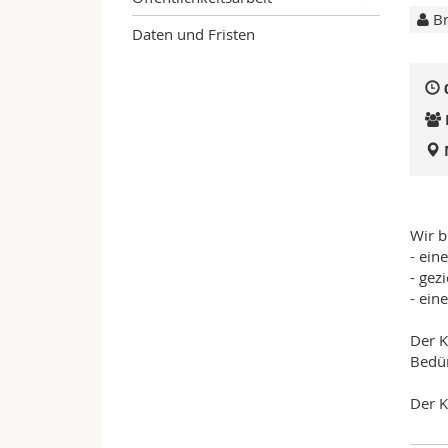
Br
Daten und Fristen
Wir b
- ein
- gez
- ein
Der K
Bedür
Der K