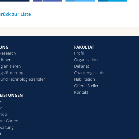
rück zur Liste
HUNG
FAKULTÄT
 Research
Profil
rInnen
Organisation
g an Tieren
Dekanat
ngsförderung
Chancengleichheit
 und Technologietransfer
Habilitation
Offene Stellen
Kontakt
LEISTUNGEN
k
tz
Shop
her Garten
waltung
t