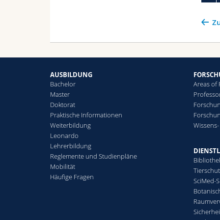
Zu
AUSBILDUNG
FORSC
Bachelor
Areas of
Master
Professo
Doktorat
Forschun
Praktische Informationen
Forschu
Weiterbildung
Wissens-
Leonardo
Lehrerbildung
DIENST
Reglemente und Studienpläne
Bibliothe
Mobilität
Tierschu
Häufige Fragen
SciMed-
Botanisc
Raumver
Sicherhei