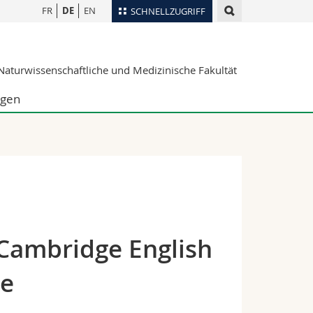
FR
DE
EN
SCHNELLZUGRIFF
für
Personenverzeichnis
aturwissenschaftliche und Medizinische Fakultät
Ortsplan
te
Bibliotheken
ngen
Webmail
Vorlesungsverzeichnis
MyUnifr
 Cambridge English
se