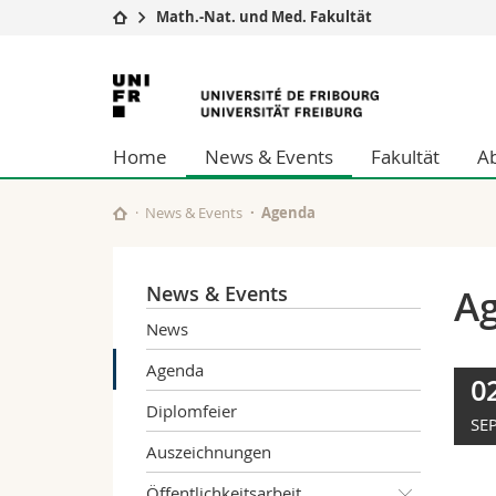
Math.-Nat. und Med. Fakultät
Universität
Fakultäten
Universität
Studium
Theologische Fa
Freiburg
Campus
Rechtswissensch
Home
News & Events
Fakultät
A
Forschung
Wirtschafts- un
Universität
Philosophische 
Weiterbildung
Fak. für Erzieh
News & Events
Agenda
Math.-Nat. und
Interfakultär
News & Events
A
News
Agenda
0
Diplomfeier
SEP
Auszeichnungen
Öffentlichkeitsarbeit