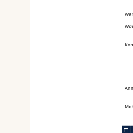
Wa
Wo
Kon
Anm
Meh