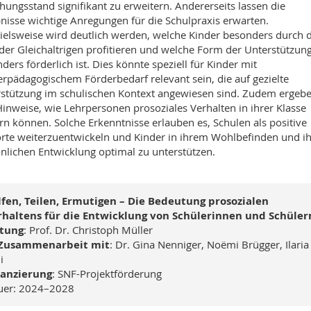
hungsstand signifikant zu erweitern. Andererseits lassen die
nisse wichtige Anregungen für die Schulpraxis erwarten.
ielsweise wird deutlich werden, welche Kinder besonders durch d
 der Gleichaltrigen profitieren und welche Form der Unterstützun
ders förderlich ist. Dies könnte speziell für Kinder mit
rpädagogischem Förderbedarf relevant sein, die auf gezielte
stützung im schulischen Kontext angewiesen sind. Zudem ergeb
Hinweise, wie Lehrpersonen prosoziales Verhalten in ihrer Klasse
rn können. Solche Erkenntnisse erlauben es, Schulen als positive
rte weiterzuentwickeln und Kinder in ihrem Wohlbefinden und ih
nlichen Entwicklung optimal zu unterstützen.
fen, Teilen, Ermutigen – Die Bedeutung prosozialen
rhaltens für die Entwicklung von Schülerinnen und Schüler
itung
: Prof. Dr. Christoph Müller
 Zusammenarbeit mit
: Dr. Gina Nenniger, Noëmi Brügger, Ilaria
i
nanzierung
: SNF-Projektförderung
uer: 2024–2028