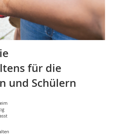
ie
tens für die
n und Schülern
beim
ig
asst
alten