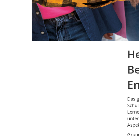
He
Be
En
Das g
Schül
Lerne
unter
Aspek
Grund