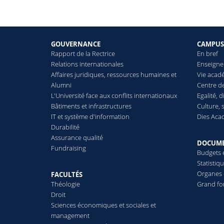
GOUVERNANCE
CAMPU
Rapport de la Rectrice
En bref
Relations internationales
Enseigne
Affaires juridiques, ressources humaines et
Vie acad
Alumni
Centre d
L'Université face aux conflits internationaux
Egalité, d
Bâtiments et infrastructures
Culture, 
IT et système d'information
Dies Aca
Durabilité
Assurance qualité
DOCUM
Fundraising
Budgets 
Statistiq
Organes e
FACULTÉS
Théologie
Grand fo
Droit
Sciences économiques et sociales et
management