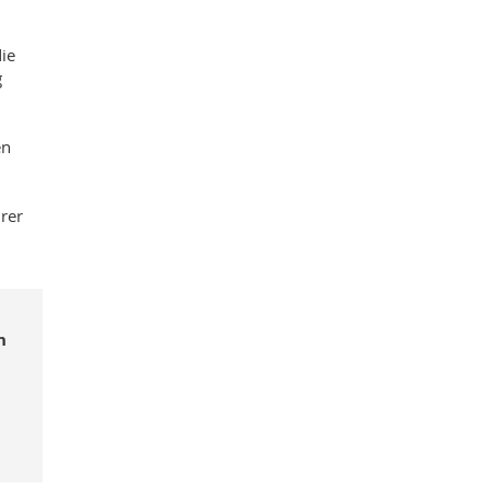
ie
g
en
rer
n