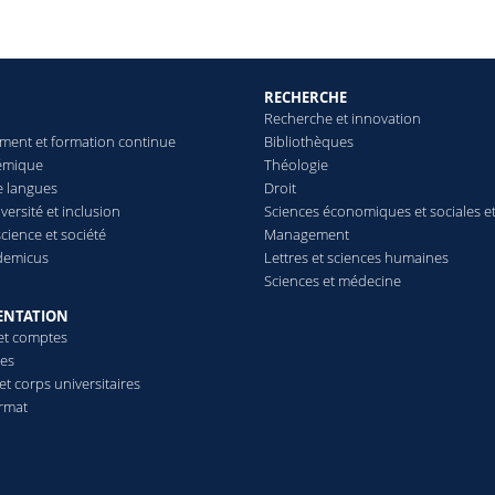
S
RECHERCHE
Recherche et innovation
ment et formation continue
Bibliothèques
émique
Théologie
e langues
Droit
iversité et inclusion
Sciences économiques et sociales e
science et société
Management
demicus
Lettres et sciences humaines
Sciences et médecine
ENTATION
et comptes
ues
t corps universitaires
rmat