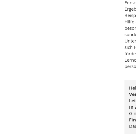
Forsc
Ergeb
Beisp
Hilfe
beson
sonde
Unter
sich 
förde
Lerno
persö
Hel
Ve
Le
In
Gin
Fi
Da