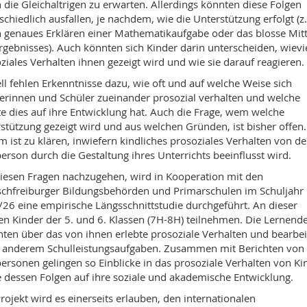
 die Gleichaltrigen zu erwarten. Allerdings könnten diese Folgen
schiedlich ausfallen, je nachdem, wie die Unterstützung erfolgt (z.
 genaues Erklären einer Mathematikaufgabe oder das blosse Mitt
rgebnisses). Auch könnten sich Kinder darin unterscheiden, wievi
ziales Verhalten ihnen gezeigt wird und wie sie darauf reagieren.
ll fehlen Erkenntnisse dazu, wie oft und auf welche Weise sich
erinnen und Schüler zueinander prosozial verhalten und welche
te dies auf ihre Entwicklung hat. Auch die Frage, wem welche
stützung gezeigt wird und aus welchen Gründen, ist bisher offen.
 ist zu klären, inwiefern kindliches prosoziales Verhalten von de
erson durch die Gestaltung ihres Unterrichts beeinflusst wird.
esen Fragen nachzugehen, wird in Kooperation mit den
chfreiburger Bildungsbehörden und Primarschulen im Schuljahr
26 eine empirische Längsschnittstudie durchgeführt. An dieser
n Kinder der 5. und 6. Klassen (7H-8H) teilnehmen. Die Lernend
hten über das von ihnen erlebte prosoziale Verhalten und bearbe
 anderem Schulleistungsaufgaben. Zusammen mit Berichten von
ersonen gelingen so Einblicke in das prosoziale Verhalten von Ki
 dessen Folgen auf ihre soziale und akademische Entwicklung.
rojekt wird es einerseits erlauben, den internationalen