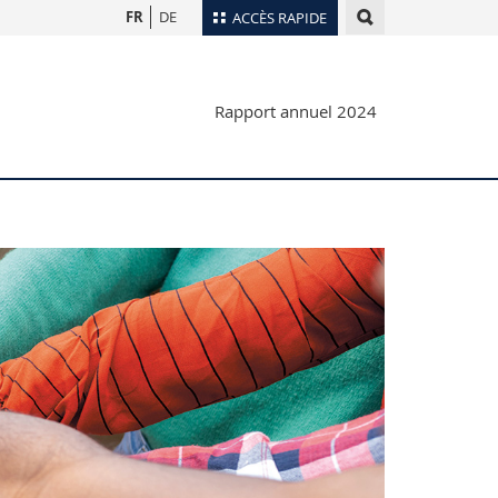
FR
DE
ACCÈS RAPIDE
Annuaire du personnel
Rapport annuel 2024
Plan d'accès
nts
Bibliothèques
Webmail
rs
Programme des cours
MyUnifr