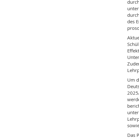
durch
unter
durch
des E
proso
Aktue
Schül
Effek
Unter
Zudem
Lehrp
Um di
Deuts
2025/
werde
beric
unter
Lehrp
sowie
Das P