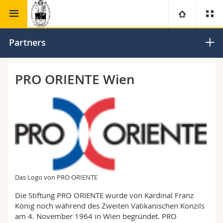
Faculty of theology
Study Centre for the Eastern Churches
University
Partners
Faculties
Studies
PRO ORIENTE Wien
You are
Campus
Theology
Research
Ressources
Law
Prospective students
University
Management, Economics and Social sciences
Students
Directory
Continuing education
Humanities
Medias
Maps/Orientation
Das Logo von PRO ORIENTE
Die Stiftung PRO ORIENTE wurde von Kardinal Franz
Education
Researchers
Libraries
König noch während des Zweiten Vatikanischen Konzils
am 4. November 1964 in Wien begründet. PRO