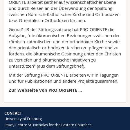
ORIENTE arbeitet seither auf wissenschaftlicher Ebene
Science and Medicine
Employees
Webmail
und durch Reisen an der Überwindung der Spaltung
zwischen Römisch-Katholischer Kirche und Orthodoxen
Interfaculty
PhD students
Course catalogue
bzw. Orientalisch-Orthodoxen Kirchen.
Gemäß §3 der Stiftungssatzung hat PRO ORIENTE die
Aufgabe, "die ökumenischen Beziehungen zwischen der
MyUnifr
römisch-katholischen und der orthodoxen Kirche sowie
den orientalisch-orthodoxen Kirchen zu pflegen und zu
fördern, die ökumenische Gesinnung unter den Christen
zu vertiefen und ökumenische Initiativen zu
unterstützen" (aus dem Stiftungsbrief).
Mit der Stiftung PRO ORIENTE arbeiten wir in Tagungen
und für Publikationen und andere Projekte zusammen.
Zur Webseite von PRO ORIENTE ...
CONTACT
University of Fribourg
Study Centre St. Nicholas for the Eastern Churches