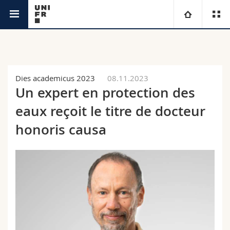
Actualités
Université
Facultés
Etudes
Dies academicus 2023
08.11.2023
Un expert en protection des
Vous êtes
Campus
Théologie
eaux reçoit le titre de docteur
Recherche
honoris causa
Ressources
Droit
Futurs étudiants
Université
Sciences économiques et sociales et management
Etudiants
Annuaire du personnel
Formation continue
Lettres et sciences humaines
Médias
Plan d'accès
Sciences de l'éducation et de la formation
Chercheurs
Bibliothèques