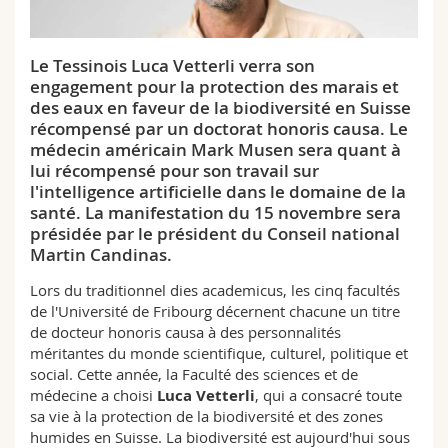
Sciences et médecine
Collaborateurs
Webmail
Le Tessinois Luca Vetterli verra son
Interfacultaire
Doctorants
Programme des cours
engagement pour la protection des marais et
des eaux en faveur de la biodiversité en Suisse
MyUnifr
récompensé par un doctorat honoris causa. Le
médecin américain Mark Musen sera quant à
lui récompensé pour son travail sur
l'intelligence artificielle dans le domaine de la
santé. La manifestation du 15 novembre sera
présidée par le président du Conseil national
Martin Candinas.
Lors du traditionnel dies academicus, les cinq facultés
de l'Université de Fribourg décernent chacune un titre
de docteur honoris causa à des personnalités
méritantes du monde scientifique, culturel, politique et
social. Cette année, la Faculté des sciences et de
médecine a choisi
Luca Vetterli
, qui a consacré toute
sa vie à la protection de la biodiversité et des zones
humides en Suisse. La biodiversité est aujourd'hui sous