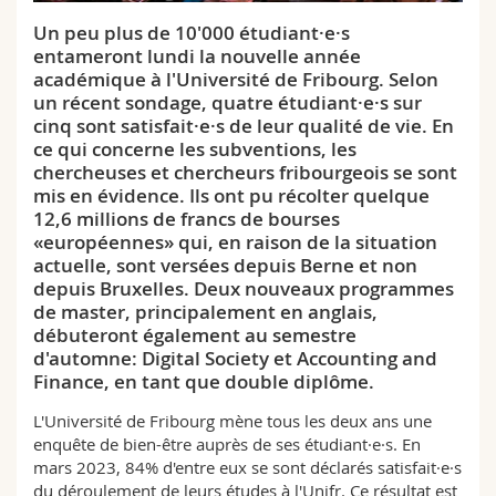
Sciences et médecine
Collaborateurs
Webmail
Un peu plus de 10'000 étudiant·e·s
entameront lundi la nouvelle année
Interfacultaire
Doctorants
Programme des cours
académique à l'Université de Fribourg. Selon
un récent sondage, quatre étudiant·e·s sur
cinq sont satisfait·e·s de leur qualité de vie. En
MyUnifr
ce qui concerne les subventions, les
chercheuses et chercheurs fribourgeois se sont
mis en évidence. Ils ont pu récolter quelque
12,6 millions de francs de bourses
«européennes» qui, en raison de la situation
actuelle, sont versées depuis Berne et non
depuis Bruxelles. Deux nouveaux programmes
de master, principalement en anglais,
débuteront également au semestre
d'automne: Digital Society et Accounting and
Finance, en tant que double diplôme.
L'Université de Fribourg mène tous les deux ans une
enquête de bien-être auprès de ses étudiant·e·s. En
mars 2023, 84% d'entre eux se sont déclarés satisfait·e·s
du déroulement de leurs études à l'Unifr. Ce résultat est