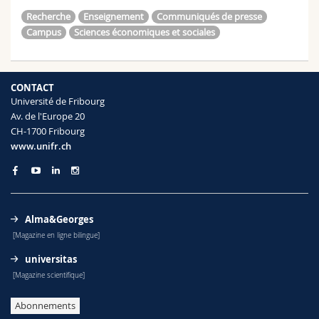
Recherche
Enseignement
Communiqués de presse
Campus
Sciences économiques et sociales
CONTACT
Université de Fribourg
Av. de l'Europe 20
CH-1700 Fribourg
www.unifr.ch
Alma&Georges
[Magazine en ligne bilingue]
universitas
[Magazine scientifique]
Abonnements