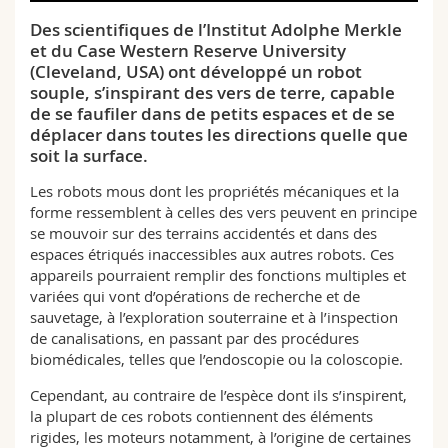
Sciences et médecine
Collaborateurs
Webmail
Des scientifiques de l’Institut Adolphe Merkle
et du Case Western Reserve University
Interfacultaire
Doctorants
Programme des cours
(Cleveland, USA) ont développé un robot
souple, s’inspirant des vers de terre, capable
de se faufiler dans de petits espaces et de se
MyUnifr
déplacer dans toutes les directions quelle que
soit la surface.
Les robots mous dont les propriétés mécaniques et la
forme ressemblent à celles des vers peuvent en principe
se mouvoir sur des terrains accidentés et dans des
espaces étriqués inaccessibles aux autres robots. Ces
appareils pourraient remplir des fonctions multiples et
variées qui vont d’opérations de recherche et de
sauvetage, à l’exploration souterraine et à l’inspection
de canalisations, en passant par des procédures
biomédicales, telles que l’endoscopie ou la coloscopie.
Cependant, au contraire de l’espèce dont ils s’inspirent,
la plupart de ces robots contiennent des éléments
rigides, les moteurs notamment, à l’origine de certaines