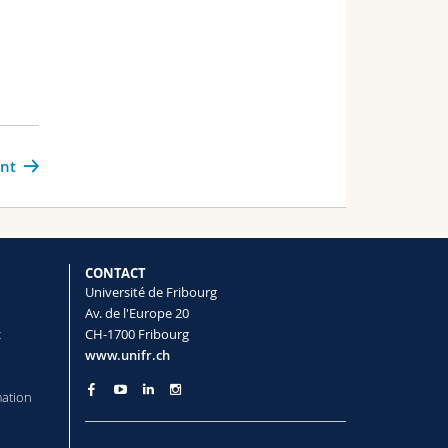
ant
CONTACT
Université de Fribourg
Av. de l'Europe 20
t
CH-1700 Fribourg
www.unifr.ch
mation