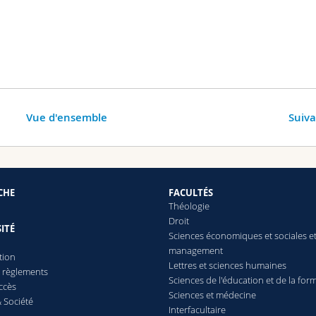
Vue d'ensemble
Suiv
CHE
FACULTÉS
Théologie
Droit
ITÉ
Sciences économiques et sociales e
management
tion
Lettres
et sciences humaines
t règlements
Sciences de l'éducation et de la for
ccès
Sciences et médecine
 Société
Interfacultaire