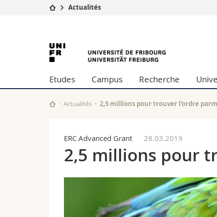
Actualités
Université
Facultés
University
Etudes
Théologie
Campus
Droit
of
Recherche
Sciences é
Etudes
Campus
Recherche
Unive
Université
Lettres et
Fribourg
Formation continue
Sciences de
Sciences e
Actualités
2,5 millions pour trouver l’ordre parm
Interfacult
ERC Advanced Grant
28.03.2019
2,5 millions pour t