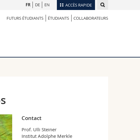
FR
DE
EN
ACCÈS RAPIDE
FUTURS ÉTUDIANTS
ÉTUDIANTS
COLLABORATEURS
Annuaire du personnel
Plan d'accès
nts
Bibliothèques
Webmail
rs
Programme des cours
MyUnifr
os
Contact
Prof. Ulli Steiner
Institut Adolphe Merkle