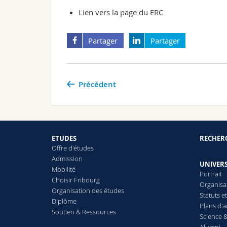
Lien vers la
page
du ERC
Partager
Partager
Précédent
ETUDES
RECHER
Offre d'études
Admission
UNIVERS
Mobilité
Portrait
Choisir Fribourg
Organisa
Organisation des études
Statuts e
Diplôme
Plans d'a
Soutien & Ressources
Science &
Alumni