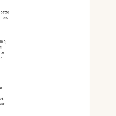
 cette
liers
ité,
e
iori
nc
ur
ue,
sur