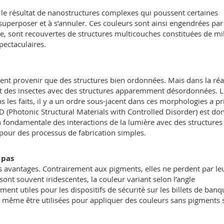
s le résultat de nanostructures complexes qui poussent certaines
superposer et à s’annuler. Ces couleurs sont ainsi engendrées par
le, sont recouvertes de structures multicouches constituées de mil
spectaculaires.
ient provenir que des structures bien ordonnées. Mais dans la réal
 et des insectes avec des structures apparemment désordonnées. L
 les faits, il y a un ordre sous-jacent dans ces morphologies a pr
ID (Photonic Structural Materials with Controlled Disorder) est do
ondamentale des interactions de la lumière avec des structures
 pour des processus de fabrication simples.
 pas
rs avantages. Contrairement aux pigments, elles ne perdent par le
t sont souvent iridescentes, la couleur variant selon l’angle
ment utiles pour les dispositifs de sécurité sur les billets de banq
nt même être utilisées pour appliquer des couleurs sans pigments 