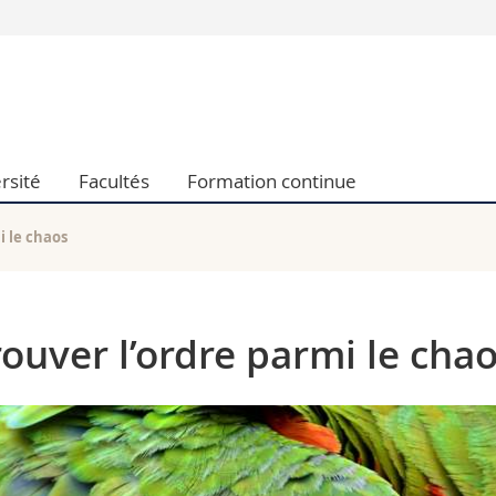
Vous êtes
Futurs étudia
Etudiants
conomiques et sociales et management
Médias
rsité
Facultés
Formation continue
 sciences humaines
Chercheurs
 l'éducation et de la formation
Collaborateu
t médecine
Doctorants
i le chaos
aire
rouver l’ordre parmi le cha