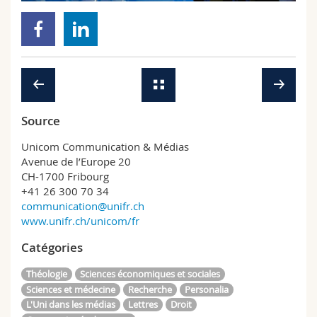
Sciences et médecine
Collaborateurs
Webmail
Interfacultaire
Doctorants
Programme des cours
MyUnifr
Source
Unicom Communication & Médias
Avenue de l’Europe 20
CH-1700 Fribourg
+41 26 300 70 34
communication@unifr.ch
www.unifr.ch/unicom/fr
Catégories
Théologie
Sciences économiques et sociales
Sciences et médecine
Recherche
Personalia
L'Uni dans les médias
Lettres
Droit