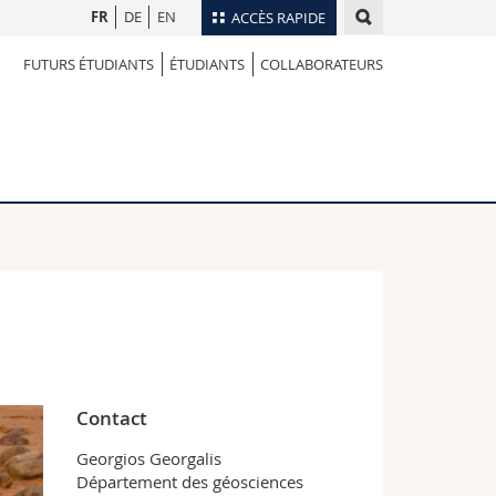
FR
DE
EN
ACCÈS RAPIDE
FUTURS ÉTUDIANTS
ÉTUDIANTS
COLLABORATEURS
Annuaire du personnel
Plan d'accès
nts
Bibliothèques
Webmail
rs
Programme des cours
MyUnifr
Contact
Georgios Georgalis
Département des géosciences