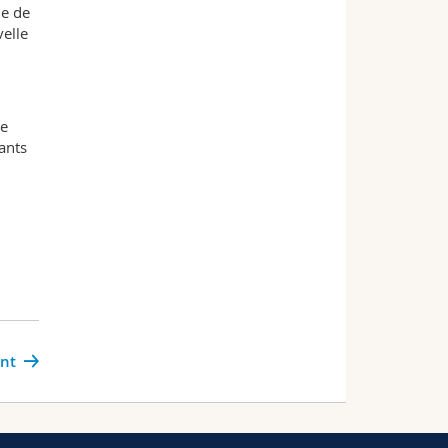
ue de
elle
se
ants
ant