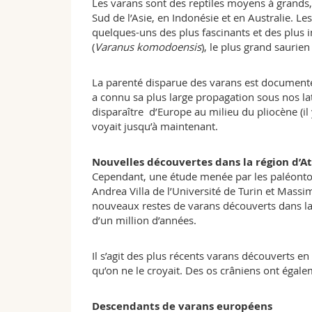
Les varans sont des reptiles moyens à grands,
Sud de l’Asie, en Indonésie et en Australie. L
quelques-uns des plus fascinants et des plu
(
Varanus komodoensis
), le plus grand saurie
La parenté disparue des varans est documentée
a connu sa plus large propagation sous nos lat
disparaître d’Europe au milieu du pliocène (il 
voyait jusqu’à maintenant.
Nouvelles découvertes dans la région d’A
Cependant, une étude menée par les paléontol
Andrea Villa de l’Université de Turin et Massi
nouveaux restes de varans découverts dans la r
d’un million d’années.
Il s’agit des plus récents varans découverts e
qu’on ne le croyait. Des os crâniens ont égale
Descendants de varans européens