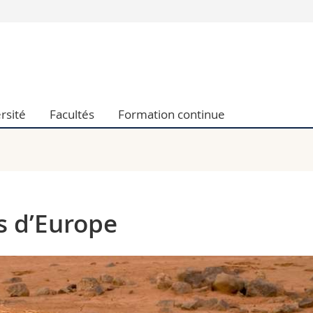
Vous êtes
Futurs étudia
Etudiants
conomiques et sociales et management
Médias
rsité
Facultés
Formation continue
 sciences humaines
Chercheurs
 l'éducation et de la formation
Collaborateu
t médecine
Doctorants
aire
s d’Europe