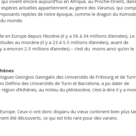
 qui vivent encore aujourd’hui en Afrique, au Proche-Orient, dans
es espèces actuelles appartiennent au genre des
Varanus
, qui com
s imposants reptiles de notre époque, comme le dragon du Komod
n du monde.
 en Europe depuis l’éocène (il y a 56 à 34 millions d’années). Le
itudes au miocène (il y a 23 à 5.5 millions d’années), avant de
y a environ 2.5 millions d’années) – c’est du moins ainsi qu’on le
thènes
ogues Georgios Georgalis des Universités de Fribourg et de Turin
mo Delfino des Universités de Turin et Barcelone, a pu dater de
égion d’Athènes, au milieu du pléistocène, c’est-à-dire il y a moi
n Europe. Ceux-ci ont donc disparu du vieux continent bien plus ta
ment été découverts, ce qui est très rare pour des varans.