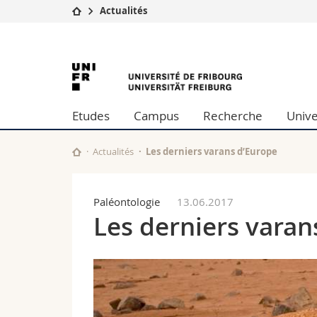
Actualités
Université
Facultés
University
Etudes
Théologie
Campus
Droit
of
Recherche
Sciences é
Etudes
Campus
Recherche
Unive
Université
Lettres et
Fribourg
Formation continue
Sciences de
Sciences e
Actualités
Les derniers varans d’Europe
Interfacult
Paléontologie
13.06.2017
Les derniers varan