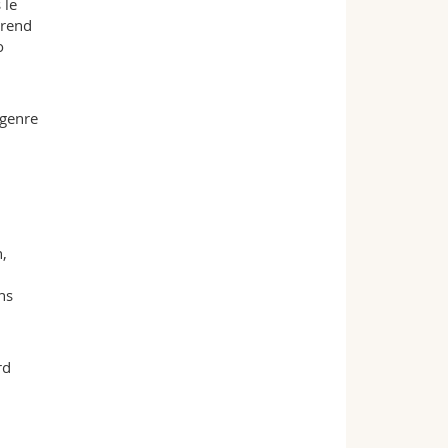
 le
prend
o
 genre
,
ns
rd