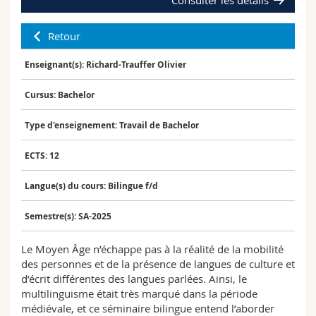
Sciences et médecine
Collaborateurs
Webmail
Retour
Interfacultaire
Doctorants
Programme des cours
Enseignant(s): Richard-Trauffer Olivier
MyUnifr
Cursus: Bachelor
Type d'enseignement: Travail de Bachelor
ECTS: 12
Langue(s) du cours: Bilingue f/d
Semestre(s): SA-2025
Le Moyen Âge n’échappe pas à la réalité de la mobilité
des personnes et de la présence de langues de culture et
d’écrit différentes des langues parlées. Ainsi, le
multilinguisme était très marqué dans la période
médiévale, et ce séminaire bilingue entend l’aborder