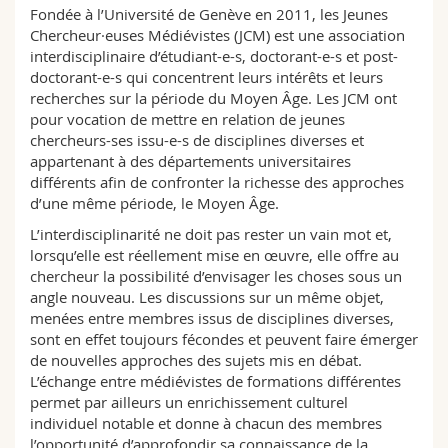
Sciences et médecine
Fondée à l’Université de Genève en 2011, les Jeunes
Collaborateurs
Webmail
Chercheur·euses Médiévistes (JCM) est une association
interdisciplinaire d’étudiant-e-s, doctorant-e-s et post-
Interfacultaire
Doctorants
Programme des cours
doctorant-e-s qui concentrent leurs intérêts et leurs
recherches sur la période du Moyen Âge. Les JCM ont
pour vocation de mettre en relation de jeunes
MyUnifr
chercheurs-ses issu-e-s de disciplines diverses et
appartenant à des départements universitaires
différents afin de confronter la richesse des approches
d’une même période, le Moyen Âge.
L’interdisciplinarité ne doit pas rester un vain mot et,
lorsqu’elle est réellement mise en œuvre, elle offre au
chercheur la possibilité d’envisager les choses sous un
angle nouveau. Les discussions sur un même objet,
menées entre membres issus de disciplines diverses,
sont en effet toujours fécondes et peuvent faire émerger
de nouvelles approches des sujets mis en débat.
L’échange entre médiévistes de formations différentes
permet par ailleurs un enrichissement culturel
individuel notable et donne à chacun des membres
l’opportunité d’approfondir sa connaissance de la