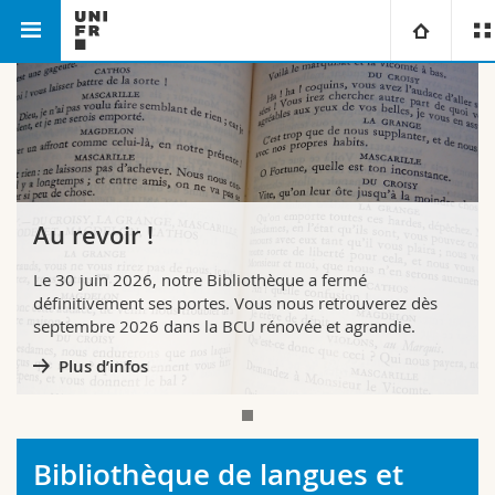
Bibliotheques
BLL
Université
Facultés
Etudes
Vous êtes
Campus
Théologie
Au revoir !
Recherche
Ressources
Droit
Futurs étudiants
Le 30 juin 2026, notre Bibliothèque a fermé
définitivement ses portes. Vous nous retrouverez dès
septembre 2026 dans la BCU rénovée et agrandie.
Université
Sciences économiques et sociales et management
Etudiants
Annuaire du personnel
Plus d’infos
Formation continue
Lettres et sciences humaines
Médias
Plan d'accès
Sciences de l'éducation et de la formation
Chercheurs
Bibliothèques
Bibliothèque de langues et