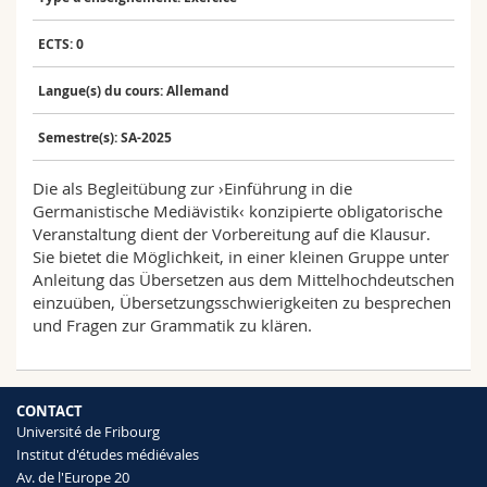
Sciences et médecine
Collaborateurs
Webmail
ECTS: 0
Interfacultaire
Doctorants
Programme des cours
Langue(s) du cours: Allemand
MyUnifr
Semestre(s): SA-2025
Die als Begleitübung zur ›Einführung in die
Germanistische Mediävistik‹ konzipierte obligatorische
Veranstaltung dient der Vorbereitung auf die Klausur.
Sie bietet die Möglichkeit, in einer kleinen Gruppe unter
Anleitung das Übersetzen aus dem Mittelhochdeutschen
einzuüben, Übersetzungsschwierigkeiten zu besprechen
und Fragen zur Grammatik zu klären.
CONTACT
Université de Fribourg
Institut d'études médiévales
Av. de l'Europe 20