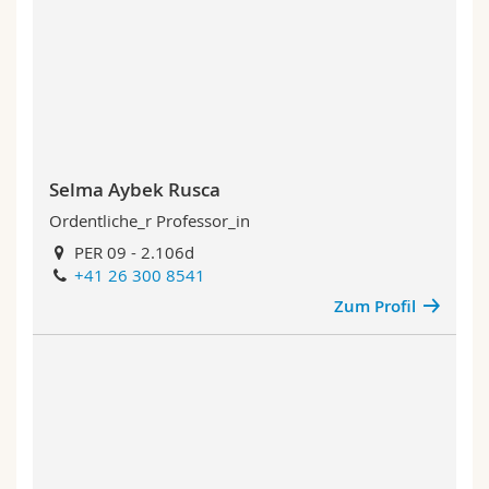
Math.-Nat. und Med. Fak.
Mitarbeitende
Webmail
Interfakultär
Doktorierende
Vorlesungsverzeichnis
MyUnifr
Selma Aybek Rusca
Ordentliche_r Professor_in
PER 09 - 2.106d
+41 26 300 8541
Zum Profil