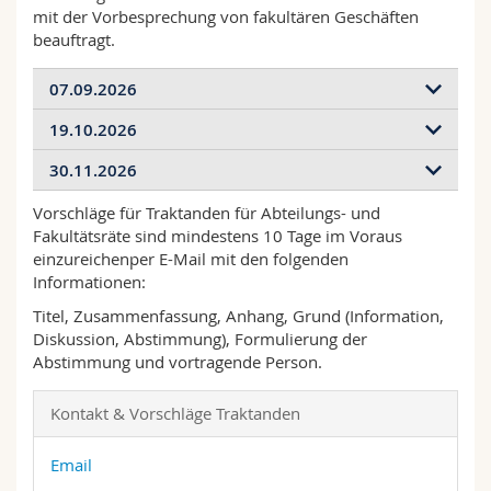
Math.-Nat. und Med. Fak.
Mitarbeitende
mit der Vorbesprechung von fakultären Geschäften
Webmail
beauftragt.
Interfakultär
Doktorierende
Vorlesungsverzeichnis
07.09.2026
19.10.2026
MyUnifr
Start: 17:15 Uhr
Ort zu bestätigen
30.11.2026
Start: 17:15 Uhr
Eingabefrist für Vorschläge Tranktanden
:
Ort zu bestätigen
Vorschläge für Traktanden für Abteilungs- und
27. August 2026 | 12:00 Uhr
Start: 17:15 Uhr
Eingabefrist für Vorschläge Tranktanden
:
Fakultätsräte sind mindestens 10 Tage im Voraus
Ort zu bestätigen
8. Oktober 2026 | 12:00 Uhr
einzureichenper E-Mail mit den folgenden
Eingabefrist für Vorschläge Tranktanden
:
Informationen:
19. November 2026 | 12:00 Uhr
Titel, Zusammenfassung, Anhang, Grund (Information,
Diskussion, Abstimmung), Formulierung der
Abstimmung und vortragende Person.
Kontakt & Vorschläge Traktanden
Email