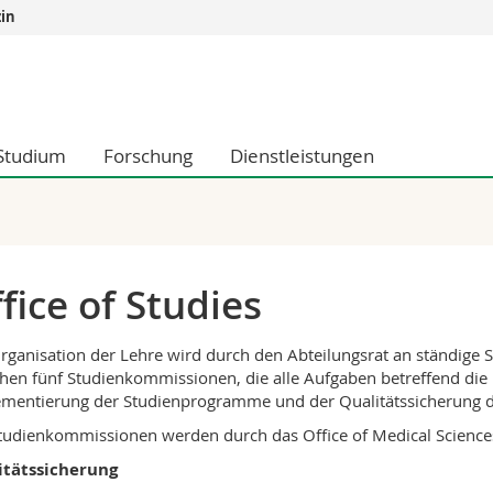
in
Informationen 
k.
Studieninteressier
aftliche Fak.
Studierende
Studium
Forschung
Dienstleistungen
d Sozialwissenschaftliche Fak.
Medien
Fak.
Forschende
ungs- und Bildungswissenschaften
Mitarbeitende
 Med. Fak.
Doktorierende
fice of Studies
rganisation der Lehre wird durch den Abteilungsrat an ständige
hen fünf Studienkommissionen, die alle Aufgaben betreffend die L
mentierung der Studienprogramme und der Qualitätssicherung d
tudienkommissionen werden durch das Office of Medical Sciences 
itätssicherung