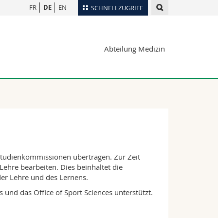
FR
DE
EN
SCHNELLZUGRIFF
für
Personenverzeichnis
Abteilung Medizin
Ortsplan
te
Bibliotheken
Webmail
Vorlesungsverzeichnis
MyUnifr
 Studienkommissionen übertragen. Zur Zeit
ehre bearbeiten. Dies beinhaltet die
er Lehre und des Lernens.
und das Office of Sport Sciences unterstützt.