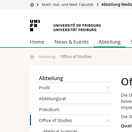
Math.-Nat. und Med. Fakultät
Abteilung Mediz
Universität
Fakultäten
Universität
Studium
Theologische Fa
Freiburg
Campus
Rechtswissensch
Home
News & Events
Abteilung
Forschung
Wirtschafts- un
Universität
Philosophische 
Weiterbildung
Fak. für Erzieh
Abteilung
Office of Studies
Math.-Nat. und
Interfakultär
Abteilung
Of
Profil
Die O
Abteilungsrat
beste
Imple
Präsidium
Die S
Office of Studies
Qual
Medical Sciences