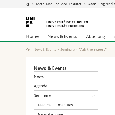
Math.-Nat. und Med. Fakultät
Abteilung Mediz
Universität
Fakultäten
Universität
Studium
Theologische Fa
Freiburg
Campus
Rechtswissensch
Home
News & Events
Abteilung
Forschung
Wirtschafts- un
Universität
Philosophische 
Weiterbildung
Fak. für Erzieh
News & Events
Seminare
"Ask the expert"
Math.-Nat. und
Interfakultär
News & Events
News
Agenda
Seminare
Medical Humanities
Neurobiologie