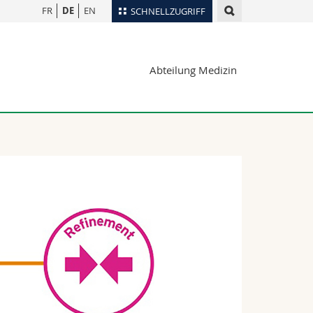
FR
DE
EN
SCHNELLZUGRIFF
für
Personenverzeichnis
Abteilung Medizin
Ortsplan
te
Bibliotheken
Webmail
Vorlesungsverzeichnis
MyUnifr