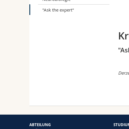
"Ask the expert"
Kr
"As
Derze
ABTEILUNG
STUDIU