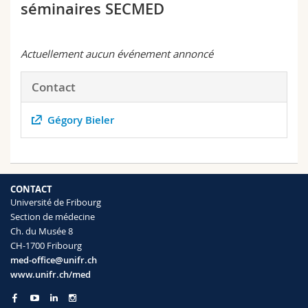
séminaires SECMED
Sciences et médecine
Collaborateurs
Webmail
Interfacultaire
Doctorants
Programme des cours
Actuellement aucun événement annoncé
MyUnifr
Contact
Gégory Bieler
CONTACT
Université de Fribourg
Section de médecine
Ch. du Musée 8
CH-1700 Fribourg
med-office@unifr.ch
www.unifr.ch/med