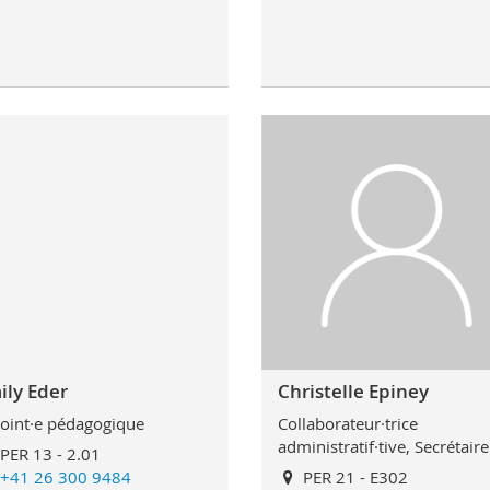
ily Eder
Christelle Epiney
oint·e pédagogique
Collaborateur·trice
administratif·tive, Secrétaire
PER 13 - 2.01
+41 26 300 9484
PER 21 - E302