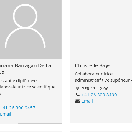
riana Barragán De La
Christelle Bays
uz
Collaborateur·trice
administratif·tive supérieur·
istant·e diplômé·e,
laborateur·trice scientifique
PER 13 - 2.06
S
+41 26 300 8490
Email
+41 26 300 9457
Email