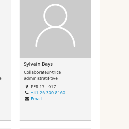
Sylvain Bays
Collaborateur·trice
e
administratif·tive
PER 17 - 017
+41 26 300 8160
Email