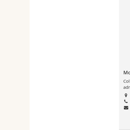
Mo
Col
adm