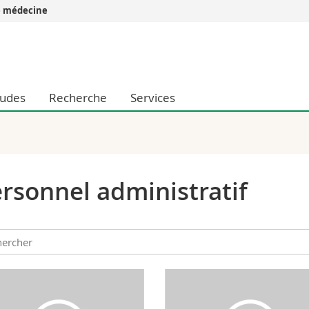
e médecine
Vous êtes
Futurs étudia
Etudiants
tudes
Recherche
Services
conomiques et sociales et management
Médias
 sciences humaines
Chercheurs
 l'éducation et de la formation
Collaborateu
t médecine
Doctorants
aire
rsonnel administratif