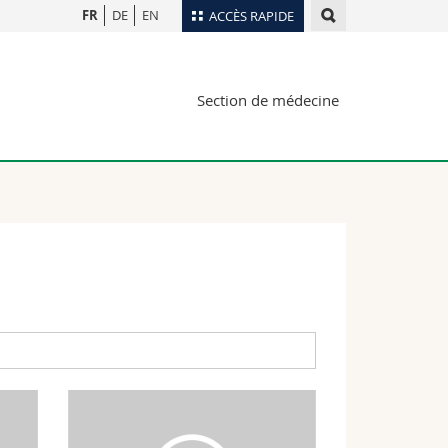
FR
DE
EN
ACCÈS RAPIDE
Annuaire du personnel
Section de médecine
Plan d'accès
nts
Bibliothèques
Webmail
rs
Programme des cours
MyUnifr