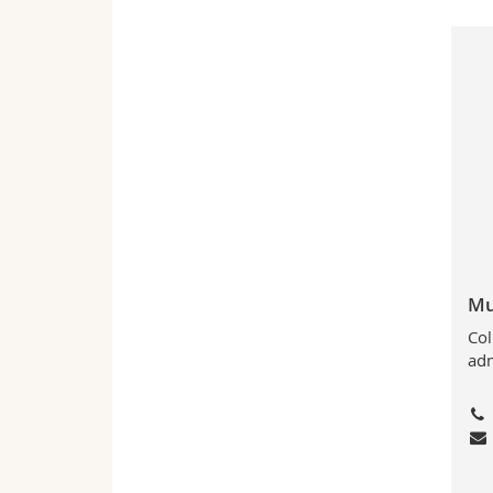
Mu
Col
adm