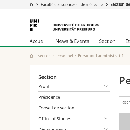
Faculté des sciences et de médecine
Section d
Université
Facultés
Université
Etudes
Théologie
de
Campus
Droit
Accueil
News & Events
Section
É
Recherche
Sciences é
Fribourg
Université
Lettres et
Formation continue
Sciences de
Section
Personnel
Personnel administratif
Sciences e
Interfacult
Section
Pe
Profil
Présidence
Conseil de section
Office of Studies
Départements