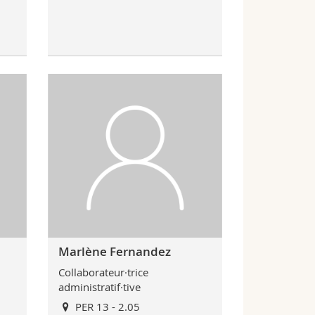
Marlène Fernandez
Collaborateur·trice
administratif·tive
PER 13 - 2.05