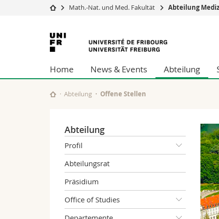
Math.-Nat. und Med. Fakultät
Abteilung Mediz
Universität
Fakultäten
Universität
Studium
Theologische Fa
Freiburg
Campus
Rechtswissensch
Home
News & Events
Abteilung
Forschung
Wirtschafts- un
Universität
Philosophische 
Weiterbildung
Fak. für Erzieh
Abteilung
Offene Stellen
Math.-Nat. und
Interfakultär
Abteilung
Profil
Abteilungsrat
Präsidium
Office of Studies
Departemente