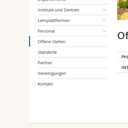
Institute und Zentren
Lehrplattformen
Personal
Of
Offene Stellen
Standorte
PhD
Partner
IN
The
Vereinigungen
is 
The
mot
Kontakt
res
int
int
The
hig
of 
Re
cor
Peo
ha
exp
oth
The