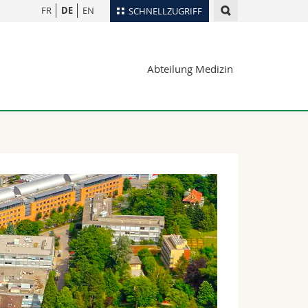
FR
DE
EN
SCHNELLZUGRIFF
für
Personenverzeichnis
Abteilung Medizin
Ortsplan
te
Bibliotheken
Webmail
Vorlesungsverzeichnis
MyUnifr