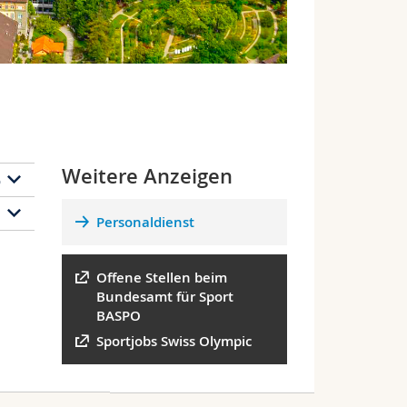
Weitere Anzeigen
%
urg
Personaldienst
e
Offene Stellen beim
Bundesamt für Sport
d
BASPO
nt
Sportjobs Swiss Olympic
d