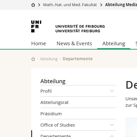
Math.-Nat. und Med. Fakultät
Abteilung Mediz
Universität
Fakultäten
Universität
Studium
Theologische Fa
Freiburg
Campus
Rechtswissensch
Home
News & Events
Abteilung
Forschung
Wirtschafts- un
Universität
Philosophische 
Weiterbildung
Fak. für Erzieh
Abteilung
Departemente
Math.-Nat. und
Interfakultär
Abteilung
D
Profil
Unse
Abteilungsrat
zur S
Präsidium
Office of Studies
Departemente