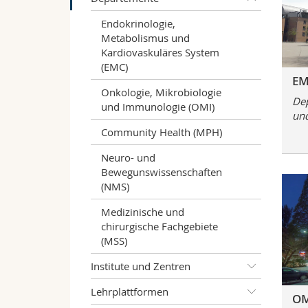
Endokrinologie,
Metabolismus und
Kardiovaskuläres System
(EMC)
E
Onkologie, Mikrobiologie
Dep
und Immunologie (OMI)
und
Community Health (MPH)
Neuro- und
Bewegunswissenschaften
(NMS)
Medizinische und
chirurgische Fachgebiete
(MSS)
Institute und Zentren
Lehrplattformen
OM