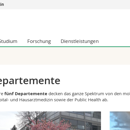
in
Informationen 
k.
Studieninteressier
aftliche Fak.
Studierende
Studium
Forschung
Dienstleistungen
d Sozialwissenschaftliche Fak.
Medien
Fak.
Forschende
ungs- und Bildungswissenschaften
Mitarbeitende
 Med. Fak.
Doktorierende
epartemente
re
fünf Departemente
decken das ganze Spektrum von den mole
pital- und Hausarztmedizin sowie der Public Health ab.