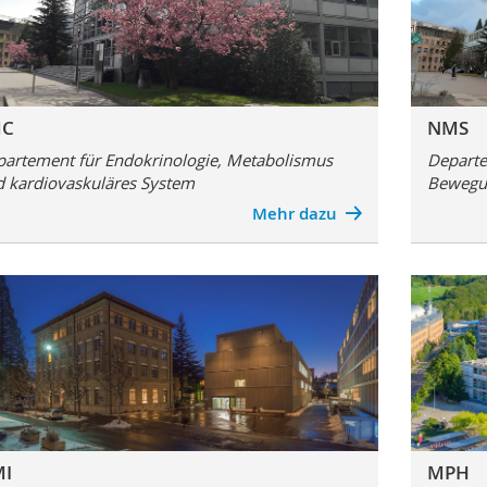
MC
NMS
artement für Endokrinologie, Metabolismus
Departe
 kardiovaskuläres System
Bewegu
Mehr dazu
I
MPH