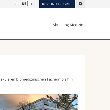
FR
DE
EN
SCHNELLZUGRIFF
für
Personenverzeichnis
Abteilung Medizin
Ortsplan
te
Bibliotheken
Webmail
Vorlesungsverzeichnis
MyUnifr
kularen biomedizinischen Fächern bis hin