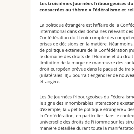
Les troisièmes Journées fribourgeoises du
consacrées au thème « Fédéralisme et rel
La politique étrangère est l’affaire de la Conf
international dans des domaines relevant des p
Confédération doit tenir compte des compétenc
prises de décisions en la matière. Néanmoins, 
de politique extérieure de la Confédération (
le domaine des droits de l’Homme et du droit
limitation de la marge de manœuvre des canto
droit européen prévue dans le paquet de trait
(Bilatérales III) » pourrait engendrer de nouve
étrangère.
Les 3e Journées fribourgeoises du Féderalism
le signe des innombrables interactions existant 
d’exemple, la « petite politique étrangère » de
la Confédération, en particulier dans le contexte
universelle des droits de l’Homme sur les str
manière détaillée durant toute la manifestatio