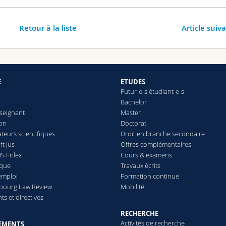
Retour à la liste
Article suiv
É
ETUDES
Futur-e-s étudiant-e-s
Bachelor
seignant
Master
ion
Doctorat
teurs scientifiques
Droit en branche secondaire
t Jus
Offres complémentaires
S Frilex
Cours & examens
èque
Travaux écrits
emploi
Formation continue
ibourg Law Review
Mobilité
s et directives
RECHERCHE
Activités de recherche
EMENTS