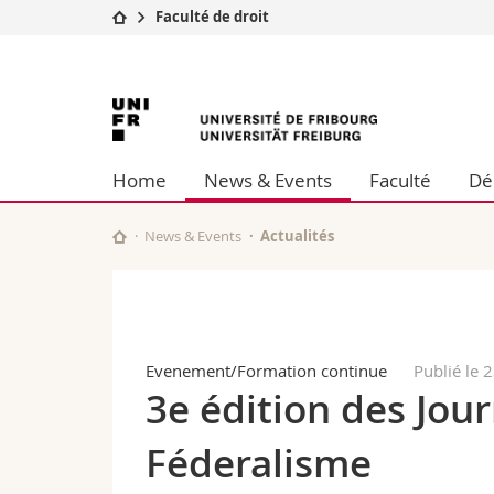
Faculté de droit
Université
Facultés
Université
Etudes
Théologie
Campus
Droit
de
Recherche
Sciences é
Home
News & Events
Faculté
Dé
Université
Lettres et
Fribourg
Formation continue
Sciences de
Sciences e
News & Events
Actualités
Interfacult
Evenement/Formation continue
Publié le 
3e édition des Jou
Féderalisme