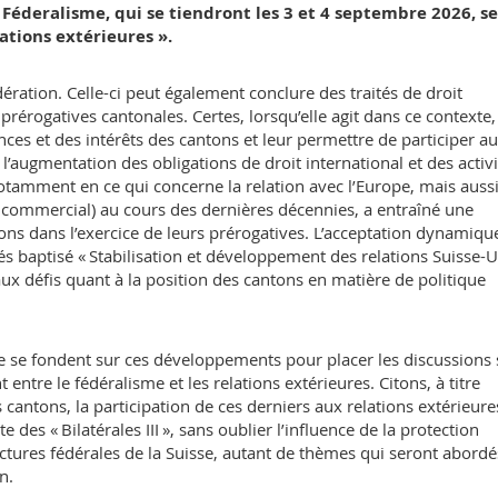
 Féderalisme, qui se tiendront les 3 et 4 septembre 2026, s
ations extérieures ».
édération. Celle-ci peut également conclure des traités de droit
rérogatives cantonales. Certes, lorsqu’elle agit dans ce contexte,
es et des intérêts des cantons et leur permettre de participer a
l’augmentation des obligations de droit international et des activi
notamment en ce qui concerne la relation avec l’Europe, mais auss
 commercial) au cours des dernières décennies, a entraîné une
ns dans l’exercice de leurs prérogatives. L’acceptation dynamiqu
és baptisé « Stabilisation et développement des relations Suisse-
aux défis quant à la position des cantons en matière de politique
e se fondent sur ces développements pour placer les discussions
entre le fédéralisme et les relations extérieures. Citons, à titre
s cantons, la participation de ces derniers aux relations extérieure
 des « Bilatérales III », sans oublier l’influence de la protection
uctures fédérales de la Suisse, autant de thèmes qui seront abordé
n.