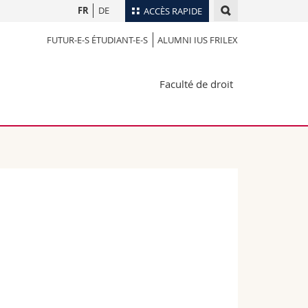
FR
DE
ACCÈS RAPIDE
FUTUR-E-S ÉTUDIANT-E-S
ALUMNI IUS FRILEX
Annuaire du personnel
Plan d'accès
nts
Faculté de droit
Bibliothèques
Webmail
rs
Programme des cours
MyUnifr