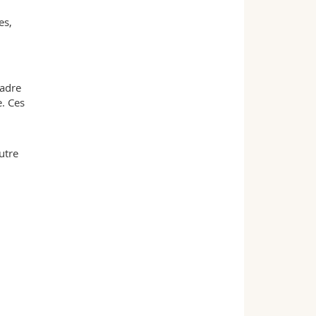
es,
cadre
e. Ces
utre