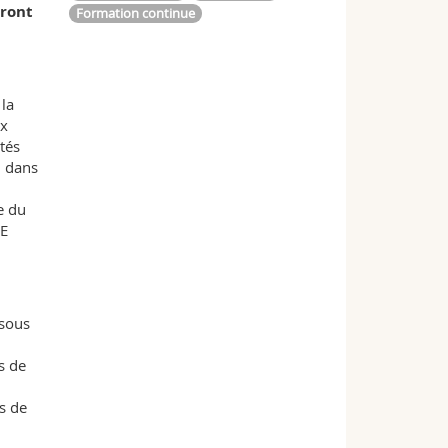
eront
Formation continue
 la
ux
tés
i dans
e du
UE
 sous
s de
s de