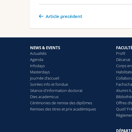
Article precédent
NEWS & EVENTS
FACULT
Actualités
Profil
Agenda
Décanat
Infodays
Corps en
Masterdays
Habilitat
Journée d'accueil
Collabora
Soirées info et fondue
Fachschaf
Séance d'information doctorat
Alumni IU
Dies academicus
Biblioth
Cérémonies de remise des diplômes
Offres d'
Remises des titres et prix académiques
Quid? Fr
Règlement
DÉPART