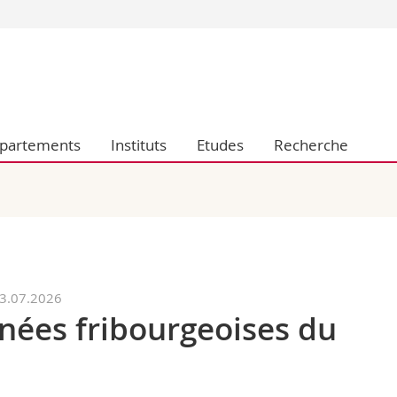
Vous êtes
Futurs étudia
Etudiants
conomiques et sociales et management
Médias
partements
Instituts
Etudes
Recherche
 sciences humaines
Chercheurs
 l'éducation et de la formation
Collaborateu
t médecine
Doctorants
aire
23.07.2026
rnées fribourgeoises du