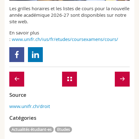
Sciences et médecine
Collaborateurs
Webmail
Les grilles horaires et les listes de cours pour la nouvelle
année académique 2026-27 sont disponibles sur notre
Interfacultaire
Doctorants
site web.
Programme des cours
En savoir plus
MyUnifr
:
www.unifr.ch/ius/fr/etudes/coursexamens/cours/
Source
www.unifr.ch/droit
Catégories
Actualités étudiant-es
Etudes