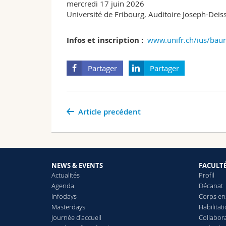
mercredi 17 juin 2026
Université de Fribourg, Auditoire Joseph-Deis
Infos et inscription :
www.unifr.ch/ius/baur
Partager
Partager
Article precédent
NEWS & EVENTS
FACULT
Actualités
Profil
Agenda
Décanat
Infodays
Corps en
Masterdays
Habilitat
Journée d'accueil
Collabora