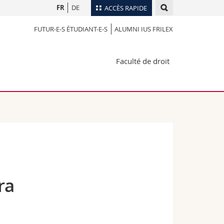
FR
DE
ACCÈS RAPIDE
FUTUR-E-S ÉTUDIANT-E-S
ALUMNI IUS FRILEX
Annuaire du personnel
Plan d'accès
nts
Faculté de droit
Bibliothèques
Webmail
rs
Programme des cours
MyUnifr
ra