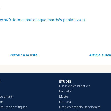
s
echt/fr/formation/colloque-marchés-publics-2024
Retour à la liste
Article suiv
É
ETUDES
Futur-e-s étudiant-e-s
Bachelor
seignant
Master
ion
Doctorat
teurs scientifiques
Droit en branche secondaire