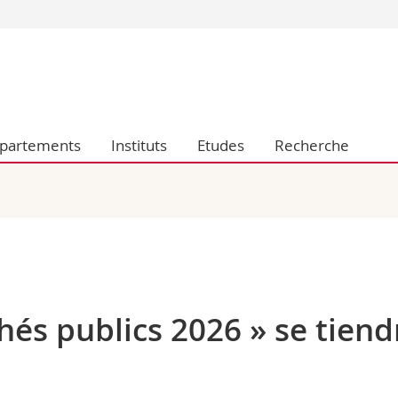
Vous êtes
Futurs étudia
Etudiants
conomiques et sociales et management
Médias
partements
Instituts
Etudes
Recherche
 sciences humaines
Chercheurs
 l'éducation et de la formation
Collaborateu
t médecine
Doctorants
aire
hés publics 2026 » se tiend