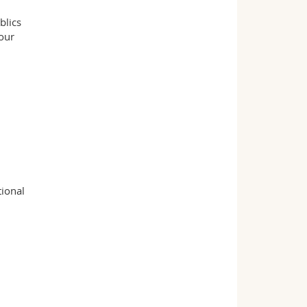
blics
jour
tional