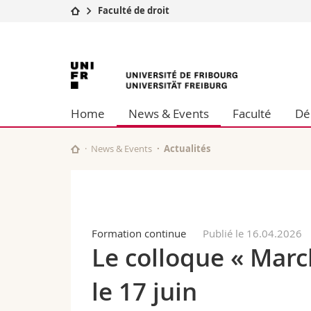
Faculté de droit
Université
Facultés
Université
Etudes
Théologie
Campus
Droit
de
Recherche
Sciences é
Home
News & Events
Faculté
Dé
Université
Lettres et
Fribourg
Formation continue
Sciences de
Sciences e
News & Events
Actualités
Interfacult
Formation continue
Publié le 16.04.2026
Le colloque « Marc
le 17 juin