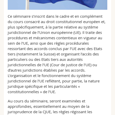
Sciences et médecine
Collaborateurs
Webmail
Ce séminaire s’inscrit dans le cadre et en complément
Interfacultaire
Doctorants
Programme des cours
du cours consacré au droit constitutionnel européen et,
plus spécifiquement, à la partie relative au système
MyUnifr
juridictionnel de l’Union européenne (UE). Il traite des
procédures et mécanismes contentieux en vigueur au
sein de l’UE, ainsi que des règles procédurales
ressortant des accords conclus par l’UE avec des Etats
tiers (notamment la Suisse) et organisant l’accès des
particuliers ou des Etats tiers aux autorités
juridictionnelles de l’UE (Cour de justice de l’UE) ou
d’autres juridictions établies par les accords.
L’organisation et le fonctionnement du système
juridictionnel de l’UE reflètent, pour partie, la nature
juridique spécifique et les particularités «
constitutionnelles » de l’UE.
Au cours du séminaire, seront examinées et
approfondies, essentiellement au moyen de la
jurisprudence de la CJUE, les règles régissant les