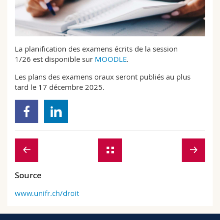
Sciences et médecine
Collaborateurs
Webmail
Interfacultaire
Doctorants
Programme des cours
La planification des examens écrits de la session
1/26 est disponible sur
MOODLE
.
MyUnifr
Les plans des examens oraux seront publiés au plus
tard le 17 décembre 2025.
Source
www.unifr.ch/droit