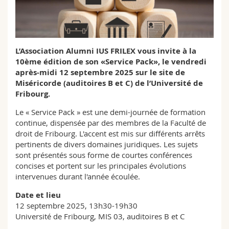
Sciences et médecine
Collaborateurs
Webmail
Interfacultaire
Doctorants
Programme des cours
L’Association Alumni IUS FRILEX vous invite à la
10ème édition de son «Service Pack», le vendredi
MyUnifr
après-midi 12 septembre 2025 sur le site de
Miséricorde (auditoires B et C) de l’Université de
Fribourg.
Le « Service Pack » est une demi-journée de formation
continue, dispensée par des membres de la Faculté de
droit de Fribourg. L'accent est mis sur différents arrêts
pertinents de divers domaines juridiques. Les sujets
sont présentés sous forme de courtes conférences
concises et portent sur les principales évolutions
intervenues durant l'année écoulée.
Date et lieu
12 septembre 2025, 13h30-19h30
Université de Fribourg, MIS 03, auditoires B et C