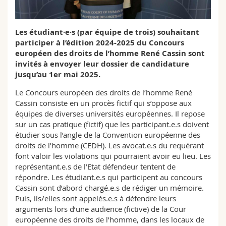
Sciences et médecine
Collaborateurs
Webmail
Les étudiant·e·s (par équipe de trois) souhaitant
Interfacultaire
Doctorants
Programme des cours
participer à l’édition 2024-2025 du Concours
européen des droits de l’homme René Cassin sont
MyUnifr
invités à envoyer leur dossier de candidature
jusqu’au 1er mai 2025.
Le Concours européen des droits de l’homme René
Cassin consiste en un procès fictif qui s’oppose aux
équipes de diverses universités européennes. Il repose
sur un cas pratique (fictif) que les participant.e.s doivent
étudier sous l’angle de la Convention européenne des
droits de l’homme (CEDH). Les avocat.e.s du requérant
font valoir les violations qui pourraient avoir eu lieu. Les
représentant.e.s de l’Etat défendeur tentent de
répondre. Les étudiant.e.s qui participent au concours
Cassin sont d’abord chargé.e.s de rédiger un mémoire.
Puis, ils/elles sont appelés.e.s à défendre leurs
arguments lors d’une audience (fictive) de la Cour
européenne des droits de l’homme, dans les locaux de