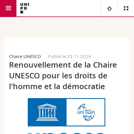
Faculté de droit
Université
Facultés
Etudes
Chaire UNESCO
Publié le 25.11.2024
Vous êtes
Campus
Théologie
Renouvellement de la Chaire
Recherche
UNESCO pour les droits de
Ressources
Droit
Futurs étudiants
l'homme et la démocratie
Université
Sciences économiques et sociales et management
Etudiants
Annuaire du personnel
Formation continue
Lettres et sciences humaines
Médias
Plan d'accès
Sciences de l'éducation et de la formation
Chercheurs
Bibliothèques