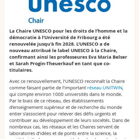
Sciences et médecine
Collaborateurs
Webmail
Interfacultaire
Doctorants
Programme des cours
La Chaire UNESCO pour les droits de l’homme et la
démocratie à l’Université de Fribourg a été
MyUnifr
renouvelée jusqu'à fin 2028. L’UNESCO a de
nouveau attribué le label UNESCO à la Chaire,
confirmant ainsi les professeures Eva Maria Belser
et Sarah Progin-Theuerkauf en tant que co-
titulaires.
Avec ce renouvellement, l’UNESCO reconnaît la Chaire
comme faisant partie de l’important
réseau UNITWIN
,
qui compte environ 1000 universités dans le monde.
Par le biais de ce réseau, des établissements
d’enseignement supérieur et de recherche du monde
entier s'associent pour relever des défis urgents et
contribuer au développement de leurs sociétés. Dans de
nombreux cas, les réseaux et les Chaires servent de
laboratoires d'idées et de ponts entre la science, la